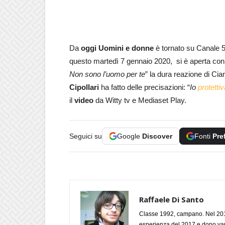
Da
oggi Uomini e donne
è tornato su Canale 5.
questo martedì 7 gennaio 2020, si è aperta con
Non sono l’uomo per te
” la dura reazione di Cia
Cipollari
ha fatto delle precisazioni: “
Io
protett
il
video
da Witty tv e Mediaset Play.
Seguici su
Google
Discover
Fonti
Pre
Raffaele Di Santo
Classe 1992, campano. Nel 2019
esperienza del 2017 e dopo varie 