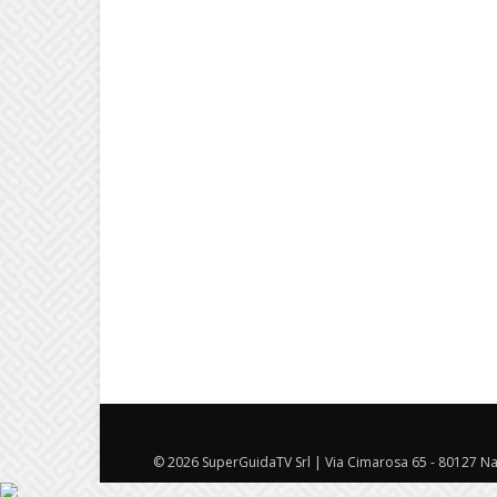
© 2026 SuperGuidaTV Srl | Via Cimarosa 65 - 80127 Nap