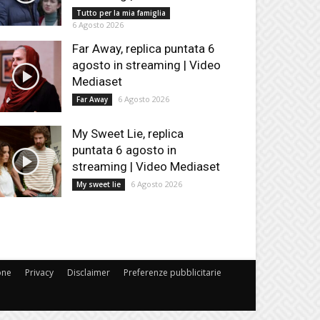
Tutto per la mia famiglia
6 Agosto 2026
Far Away, replica puntata 6
agosto in streaming | Video
Mediaset
6 Agosto 2026
Far Away
My Sweet Lie, replica
puntata 6 agosto in
streaming | Video Mediaset
6 Agosto 2026
My sweet lie
one
Privacy
Disclaimer
Preferenze pubblicitarie