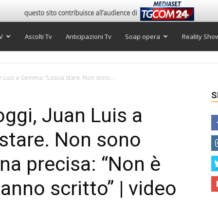
V
Ascolti Tv
Anticipazioni Tv
Soap opera
Reality Sho
 Luis a Gemma: “Lascia stare. Non sono...
S
ggi, Juan Luis a
stare. Non sono
ina precisa: “Non è
anno scritto” | video