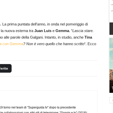
 La prima puntata dell’anno, in onda nel pomeriggio di
 la nuova esterna tra
Juan Luis
e
Gemma
. “
Lascia stare.
no alle parole della Galgani. Intanto, in studio, anche
Tina
iva con Gemma
? Non è vero quello che hanno scritto
“. Ecco
ferite
 torno nel team di "Superguida tv" dopo la precedente
collaborazioni con altri siti di televisione: "Gossip e tv" (2018);