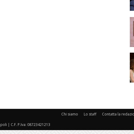
Chi siamo
Lo staff
Contatta la redazi
oli | C.F. P.Iva: 08723421213