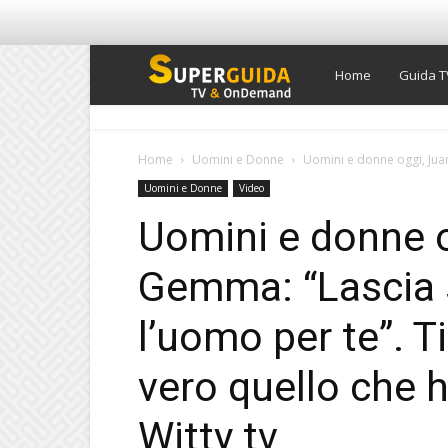
Super
Home
Guida T
Guida
Home
Uomini e Donne
Uomini e donne oggi, Juan
Uomini e Donne
Video
TV
Uomini e donne o
Gemma: “Lascia 
l’uomo per te”. T
vero quello che h
Witty tv