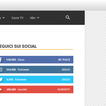
w
Serie TV
Altri
EGUICI SUI SOCIAL
540,000
Fans
MI PIACE
550,000
Follower
SEGUI
9,300
Follower
SEGUI
290,000
Iscritti
ISCRIVITI