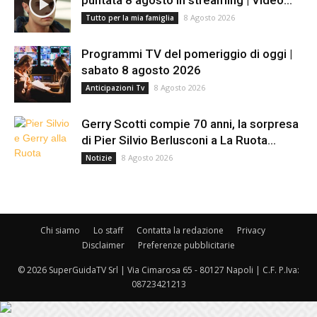
puntata 8 agosto in streaming | Video...
8 Agosto 2026
Tutto per la mia famiglia
Programmi TV del pomeriggio di oggi |
sabato 8 agosto 2026
8 Agosto 2026
Anticipazioni Tv
Gerry Scotti compie 70 anni, la sorpresa
di Pier Silvio Berlusconi a La Ruota...
8 Agosto 2026
Notizie
Chi siamo
Lo staff
Contatta la redazione
Privacy
Disclaimer
Preferenze pubblicitarie
© 2026 SuperGuidaTV Srl | Via Cimarosa 65 - 80127 Napoli | C.F. P.Iva:
08723421213