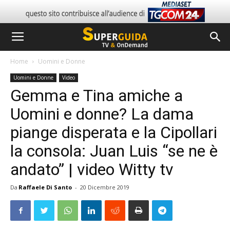
Home
Uomini e Donne
Uomini e Donne
Video
Gemma e Tina amiche a
Uomini e donne? La dama
piange disperata e la Cipollari
la consola: Juan Luis “se ne è
andato” | video Witty tv
Da
Raffaele Di Santo
-
20 Dicembre 2019