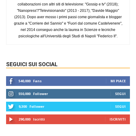
collaborazioni con altri siti di televisione: "Gossip e tv" (2018);
"Nanopress"/"Televisionando" (2013 - 2017); "Davide Maggio"
(2013). Dopo aver mosso i primi passi come giornalista e blogger
grazie a "Corriere del Sannio" e "Fuori dal comune Castelvenere",
nel 2014 conseguo anche la laurea in Scienze e tecniche
psicologiche all'Università degli Studi di Napoli "Federico II".
SEGUICI SUI SOCIAL
540,000
Fans
MI PIACE
550,000
Follower
SEGUI
9,300
Follower
SEGUI
290,000
Iscritti
ISCRIVITI