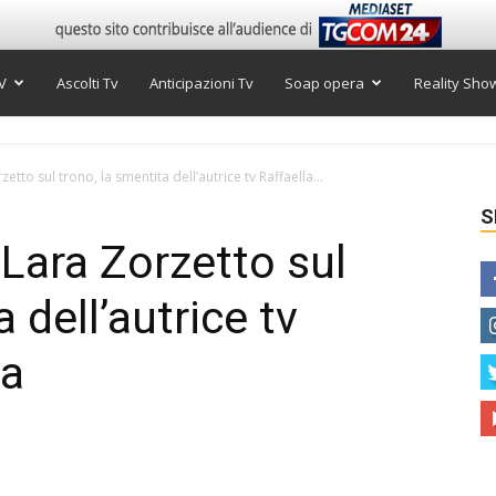
V
Ascolti Tv
Anticipazioni Tv
Soap opera
Reality Sho
tto sul trono, la smentita dell’autrice tv Raffaella...
S
Lara Zorzetto sul
 dell’autrice tv
ia