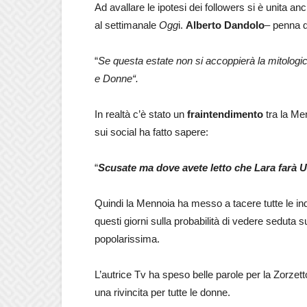
Ad avallare le ipotesi dei followers si è unita anc
al settimanale
Ogg
i.
Alberto Dandolo
– penna d
“
Se questa estate non si accoppierà la mitologi
e Donne“.
In realtà c’è stato un
fraintendimento
tra la Men
sui social ha fatto sapere:
“
Scusate ma dove avete letto che Lara farà
Quindi la Mennoia ha messo a tacere tutte le ind
questi giorni sulla probabilità di vedere seduta
popolarissima.
L’autrice Tv ha speso belle parole per la Zorzett
una rivincita per tutte le donne.