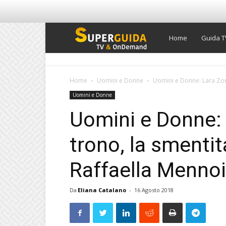
Super
Home
Guida T
Guida
Home
Uomini e Donne
Uomini e Donne: Lara Zorze
Uomini e Donne
TV
Uomini e Donne: 
trono, la smentita
Raffaella Menno
Da
Eliana Catalano
-
16 Agosto 2018