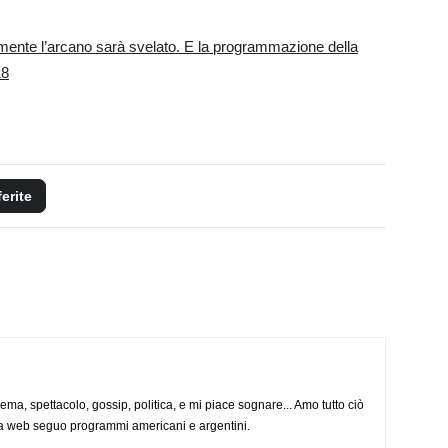
almente l’arcano sarà svelato. E la programmazione della
18
ferite
nema, spettacolo, gossip, politica, e mi piace sognare... Amo tutto ciò
via web seguo programmi americani e argentini.