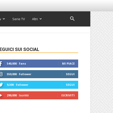
w
Serie TV
Altri
EGUICI SUI SOCIAL
540,000
Fans
MI PIACE
550,000
Follower
SEGUI
9,300
Follower
SEGUI
290,000
Iscritti
ISCRIVITI