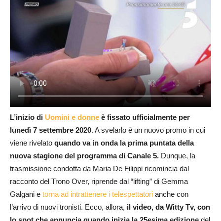
L’inizio di
Uomini e donne
è fissato ufficialmente per
lunedì 7 settembre 2020
. A svelarlo è un nuovo promo in cui
viene rivelato
quando va in onda la prima puntata della
nuova stagione del programma di Canale 5.
Dunque, la
trasmissione condotta da Maria De Filippi ricomincia dal
racconto del Trono Over, riprende dal “lifting” di Gemma
Galgani e
torna ad intrattenere i telespettatori
anche con
l’arrivo di nuovi tronisti. Ecco, allora,
il video, da Witty Tv, con
lo spot che annuncia quando inizia la 25esima edizione
del