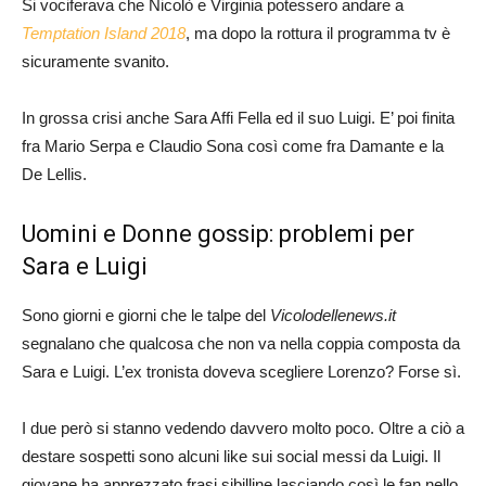
Si vociferava che Nicolò e Virginia potessero andare a
Temptation Island 2018
, ma dopo la rottura il programma tv è
sicuramente svanito.
In grossa crisi anche Sara Affi Fella ed il suo Luigi. E’ poi finita
fra Mario Serpa e Claudio Sona così come fra Damante e la
De Lellis.
Uomini e Donne gossip: problemi per
Sara e Luigi
Sono giorni e giorni che le talpe del
Vicolodellenews.it
segnalano che qualcosa che non va nella coppia composta da
Sara e Luigi. L’ex tronista doveva scegliere Lorenzo? Forse sì.
I due però si stanno vedendo davvero molto poco. Oltre a ciò a
destare sospetti sono alcuni like sui social messi da Luigi. Il
giovane ha apprezzato frasi sibilline lasciando così le fan nello