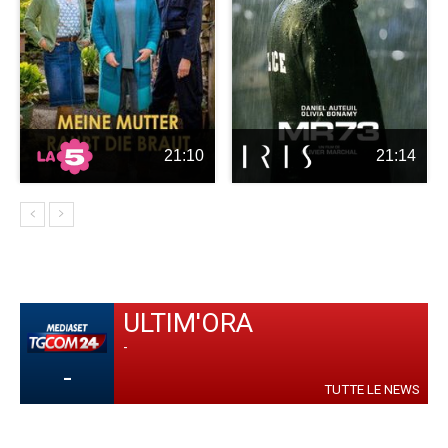
21:10
21:14
ULTIM'ORA
-
-
TUTTE LE NEWS