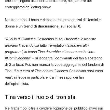
che lo spingono alla ricerca dell’amore, nel parterre dei
corteggiatori del dating-show.
Nel frattempo, il botta e risposta tra i protagonisti di Uomini e
donne é un
trend di discussione, sul social X
.
“
Al di là di Gianluca Costantino in sé, i tronisti e le troniste
arrivano lì avendo già fatto Temptation Island e/o altri
programmi, in teoria Tina dovrebbe attaccare anche loro.
#Uominiedonne
” – si legge tra i
commenti
dei fan a sostegno
di Gianluca. Poi, non manca la voce aggregante del fandom di
Tina:
“La guerra di Tina contro Gianluca Costantino sarà casa
mia”
, si legge in particolare, tra i messaggi dei fan
dell’opinionista.
Tina verso il ruolo di tronista
Nel frattempo, oltre a dividere l’opinione del pubblico attivo sui