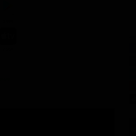
3.99€
SE
7.99€
gnate