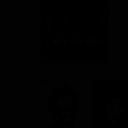
Drammatic
Rating:
Cast