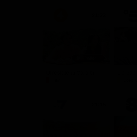
21:33
Un'estate ai Caraibi
L'erede
Film
Soap 
21:15