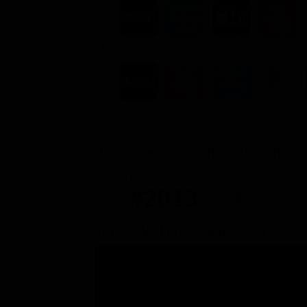
NOLEGGIA
2.99€
1.99€
3.99€
3.99€
ACQUISTA
7.99€
7.99€
3.99€
7.99€
Posizione in classifica Justwatch
Posizione attuale
Posizioni guada
#2013
27
Trailer del film L'ora più buia