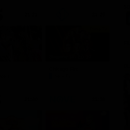
SC
21:21
21:25
Prima TV
FI
Stagione 14 - Ep. 10
GL
Chicago Fire
Opera
Serie TV
21:40
21:30