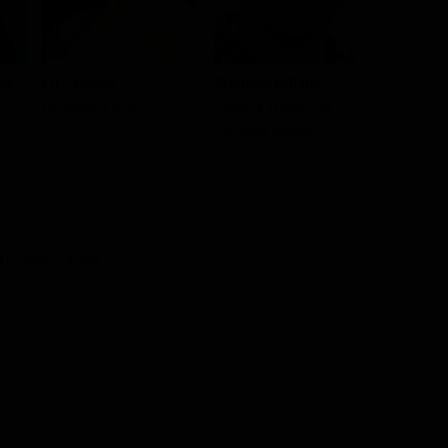
as
Stephen Dillane
Ronald P
Lily James
l
Edward Wood, 3rd
Neville C
Elizabeth Layton
Viscount Halifax
10 Ago - 06.45