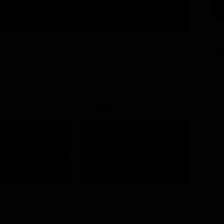
GU
21:20
21:15
7 - Ep. 2
PU
ore Coliandro
Itaca - Il ritorno
TV
Film