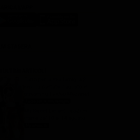
ARICA L'APP
LM STASERA
I ULTIMI ARTICOLI
Tutto per la mia famiglia 2,
replica puntata 7 agosto in
streaming | Video Mediaset
Tutto per la mia famiglia
7 Agosto 2026
My Sweet Lie, anticipazioni
trame dal 10 al 14 agosto
My sweet lie
7 Agosto 2026