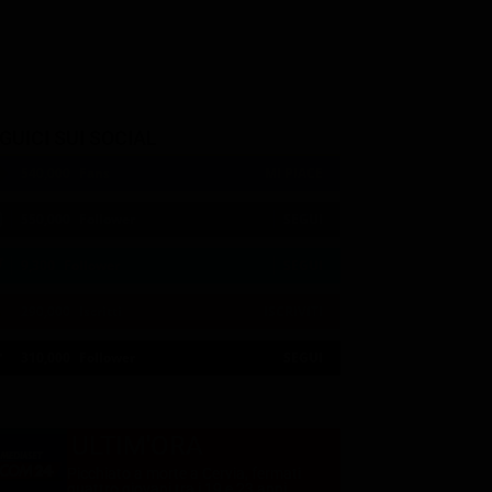
GUICI SUI SOCIAL
540,000
Fans
MI PIACE
550,000
Follower
SEGUI
9,300
Follower
SEGUI
290,000
Iscritti
ISCRIVITI
21:00
21:10
21:15
21:20
23:06
23:19
21:05
21:10
21:15
21:33
23:10
23:30
310,000
Follower
SEGUI
ULTIM'ORA
Picchiato a morte a Cervia, fermati
quattro giovani tra i 19 e 23 anni