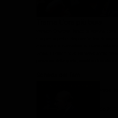
Classifiche
Migliori film
Trama L'ora più buia
Migliori Serie TV
Winston Churchill, fresco di nomina come p
compito improbo: disporre le fasi di nego
continuare a combattere in nome della lib
vicina, il politico deve affrontare anche diss
posizione dalla quale potrebbe dipendere il
Scheda del film
Regia: Jo
GB 2017