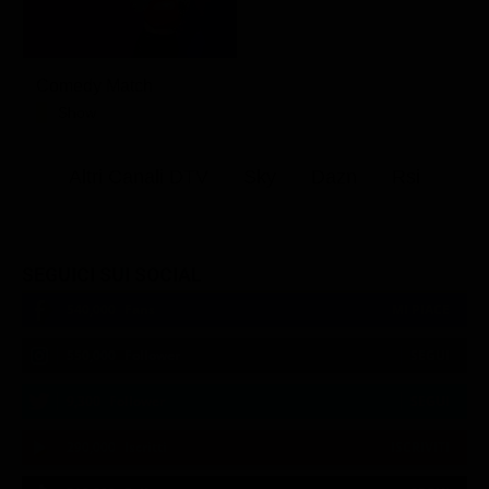
Comedy Match
Show
Altri Canali DTV
Sky
Dazn
Rsi
SEGUICI SUI SOCIAL
540,000
Fans
MI PIACE
550,000
Follower
SEGUI
9,300
Follower
SEGUI
290,000
Iscritti
ISCRIVITI