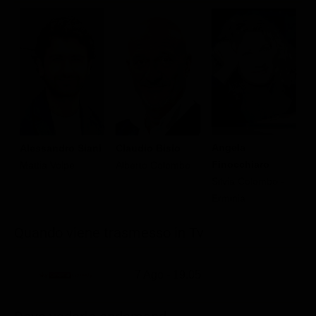
Angela
Claudio Bisio
V
Alessandro Siani
Finocchiaro
Alberto Colombo
L
Mattia Volpe
Silvia Colombo -
M
Erminia
Quando viene trasmesso in Tv
7 Ago - 19.05