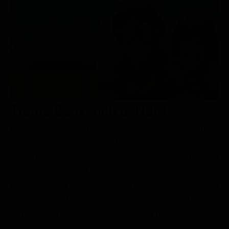
Le interviste in esclusiva
Tempesta D’amore
Temptation Island
Film da vedere
Il Paradiso delle signore
Ultima Fermata
Piattaforme streaming
Un Posto al Sole
Talent show
Apple TV Plus
Segreti di Famiglia
Infotainment
Discovery Plus
The Family
Game Show
Disney plus
Trama Benvenuti al Nord
Uomini e Donne
NetFlix
Dopo aver lavorato per anni al Sud, Alberto Colombo,
Gossip
Now TV
originario della Brianza, ha finalmente agguantato
Sport in tv
Paramount Plus
l'agognata promozione e con questa può far ritorno nella
Cartoni Anime e Manga
Prime Video
sua amata Milano. Il postino Mattia si trova invece alle
Vip e Personaggi Tv
RaiPlay
prese con una difficile situazione coniugale e la sua
relazione con Maria non sta andando per nulla bene,
Musica
complicata anche dalle ingerenze della madre di lui, dato
Oroscopo Paolo Fox
che la coppia vive ancora a casa dell'anziana donna.