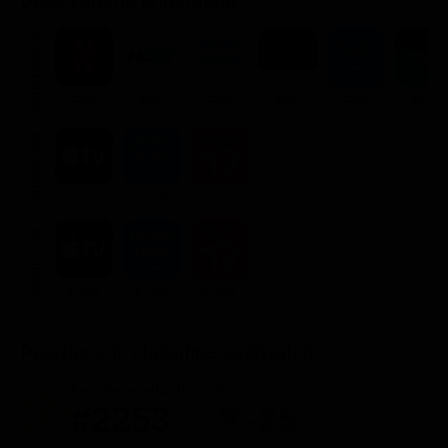
Dove vederlo ondemand
STREAMING
Flat
Flat
Flat
Flat
Flat
Flat
NOLEGGIA
3.99€
3.99€
3.99€
ACQUISTA
4.99€
4.99€
6.99€
Posizione in classifica Justwatch
Posizione attuale
Posizioni perse
#2253
-25