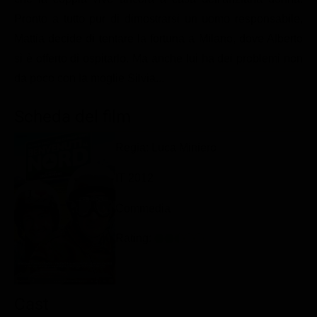
Classifiche
Pronto a tutto pur di dimostrarsi un uomo responsabile,
Mattia decide di tentare la fortuna a Milano, dove Alberto
Migliori film
si è offerto di ospitarlo. Ma anche lui ha dei problemi non
Migliori Serie TV
da poco con la moglie Silvia...
Scheda del film
Regia: Luca Miniero
IT 2012
Commedia
Rating:
Cast