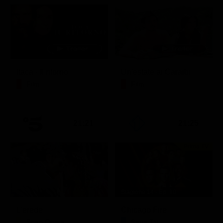
Itaca - Il ritorno
Un'estate ai Caraibi
Film
Film
21:21
21:25
Prima TV
Stagione 14 - Ep. 10
L'erede
Chicago Fire
Soap Opera
Serie TV