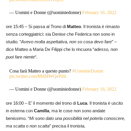
— Uomini e Donne (@uominiedonne)
February 16, 2022
ore 15:45 – Si passa al Trono di
Matteo
. Il tronista è rimasto
senza corteggiatrici: sia Denise che Federica non sono in
studio. “
Avevo molta aspettativa, non so cosa devo fare
” –
dice Matteo a Maria De Filippi che lo rincuora “
adesso, non
puoi fare niente
“.
Cosa farà Matteo a questo punto?
#UominieDonne
pic.twitter.com/MiIMWQePd4
— Uomini e Donne (@uominiedonne)
February 16, 2022
ore 16:00 – E’ il momento del trono di
Luca
. Il tronista è uscito
in esterna con
Camilla
, ma le cose non sono andate
benissimo. “
Mi sono dato una possibilità nel poterla conoscere,
ma scatta o non scatta
” precisa il tronista.