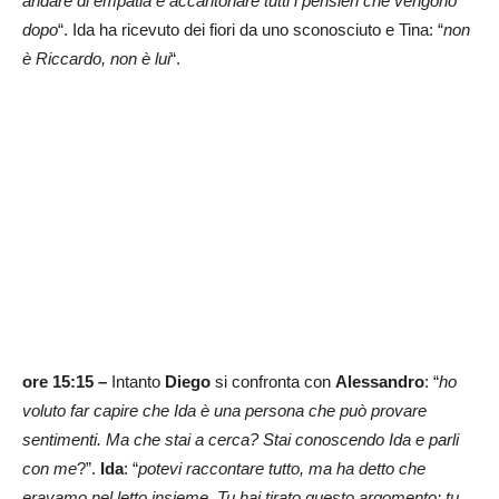
andare di empatia e accantonare tutti i pensieri che vengono
dopo
“. Ida ha ricevuto dei fiori da uno sconosciuto e Tina: “
non
è Riccardo, non è lui
“.
ore 15:15
–
Intanto
Diego
si confronta con
Alessandro
: “
ho
voluto far capire che Ida è una persona che può provare
sentimenti. Ma che stai a cerca? Stai conoscendo Ida e parli
con me
?”.
Ida
: “
potevi raccontare tutto, ma ha detto che
eravamo nel letto insieme. Tu hai tirato questo argomento: tu