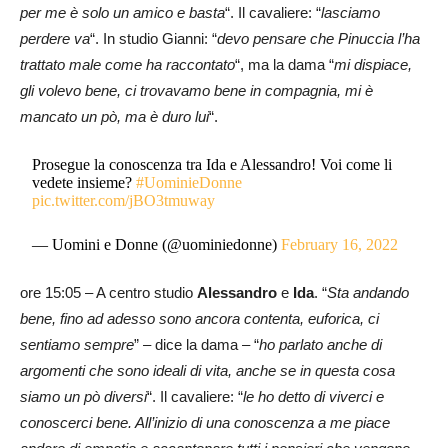
per me è solo un amico e basta
“. Il cavaliere: “
lasciamo
perdere va
“. In studio Gianni: “
devo pensare che Pinuccia l’ha
trattato male come ha raccontato
“, ma la dama “
mi dispiace,
gli volevo bene, ci trovavamo bene in compagnia, mi è
mancato un pò, ma è duro lui
“.
Prosegue la conoscenza tra Ida e Alessandro! Voi come li
vedete insieme?
#UominieDonne
pic.twitter.com/jBO3tmuway
— Uomini e Donne (@uominiedonne)
February 16, 2022
ore 15:05 – A centro studio
Alessandro
e
Ida
. “
Sta andando
bene, fino ad adesso sono ancora contenta, euforica, ci
sentiamo sempre
” – dice la dama – “
ho parlato anche di
argomenti che sono ideali di vita, anche se in questa cosa
siamo un pò diversi
“. Il cavaliere: “
le ho detto di viverci e
conoscerci bene. All’inizio di una conoscenza a me piace