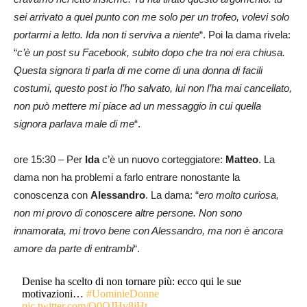
sei arrivato a quel punto con me solo per un trofeo, volevi solo
portarmi a letto. Ida non ti serviva a niente
“. Poi la dama rivela:
“
c’è un post su Facebook, subito dopo che tra noi era chiusa.
Questa signora ti parla di me come di una donna di facili
costumi, questo post io l’ho salvato, lui non l’ha mai cancellato,
non può mettere mi piace ad un messaggio in cui quella
signora parlava male di me
“.
ore 15:30 – Per
Ida
c’è un nuovo corteggiatore:
Matteo
. La
dama non ha problemi a farlo entrare nonostante la
conoscenza con
Alessandro
. La dama: “
ero molto curiosa,
non mi provo di conoscere altre persone. Non sono
innamorata, mi trovo bene con Alessandro, ma non è ancora
amore da parte di entrambi
“.
Denise ha scelto di non tornare più: ecco qui le sue
motivazioni…
#UominieDonne
pic.twitter.com/O0OJHv8jHt