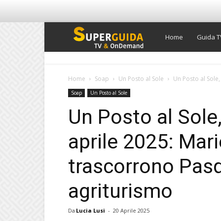
Super
Home
Guida T
Guida
Home
Soap
Un Posto al Sole
Un Posto al Sole, 
Soap
Un Posto al Sole
TV
Un Posto al Sole,
aprile 2025: Mar
trascorrono Pasq
agriturismo
Da
Lucia Lusi
-
20 Aprile 2025