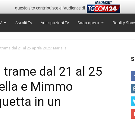
V
Ascolti Tv
Anticipazioni Tv
Soap opera
Reality Sho
trame dal 21 al 25 aprile 2025: Mariella...
S
 trame dal 21 al 25
iella e Mimmo
uetta in un