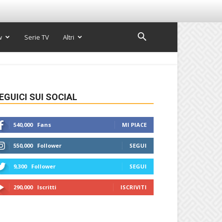
w
Serie TV
Altri
EGUICI SUI SOCIAL
540,000
Fans
MI PIACE
550,000
Follower
SEGUI
9,300
Follower
SEGUI
290,000
Iscritti
ISCRIVITI