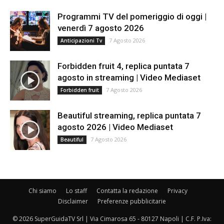
Programmi TV del pomeriggio di oggi |
venerdì 7 agosto 2026
7 Agosto 2026
Anticipazioni Tv
Forbidden fruit 4, replica puntata 7
agosto in streaming | Video Mediaset
7 Agosto 2026
Forbidden fruit
Beautiful streaming, replica puntata 7
agosto 2026 | Video Mediaset
7 Agosto 2026
Beautiful
Chi siamo
Lo staff
Contatta la redazione
Privacy
Disclaimer
Preferenze pubblicitarie
© 2026 SuperGuidaTV Srl | Via Cimarosa 65 - 80127 Napoli | C.F. P.Iva: