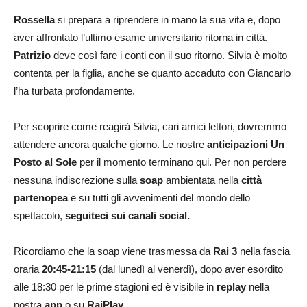
Rossella
si prepara a riprendere in mano la sua vita e, dopo
aver affrontato l’ultimo esame universitario ritorna in città.
Patrizio
deve così fare i conti con il suo ritorno. Silvia è molto
contenta per la figlia, anche se quanto accaduto con Giancarlo
l’ha turbata profondamente.
Per scoprire come reagirà Silvia, cari amici lettori, dovremmo
attendere ancora qualche giorno. Le nostre
anticipazioni Un
Posto al Sole
per il momento terminano qui. Per non perdere
nessuna indiscrezione sulla
soap
ambientata nella
città
partenopea
e su tutti gli avvenimenti del mondo dello
spettacolo,
seguiteci sui canali social.
Ricordiamo che la soap viene trasmessa da
Rai 3
nella fascia
oraria
20:45-21:15
(dal lunedì al venerdì), dopo aver esordito
alle 18:30 per le prime stagioni ed è visibile in
replay
nella
nostra
app
o su
RaiPlay.