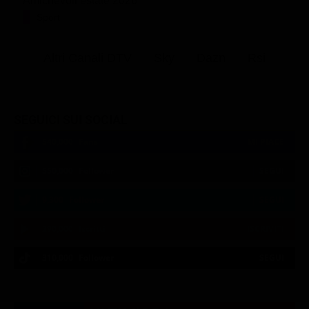
Amichevoli estate 2026
Sport
Altri Canali DTV
Sky
Dazn
Rsi
SEGUICI SUI SOCIAL
540,000
Fans
MI PIACE
550,000
Follower
SEGUI
9,300
Follower
SEGUI
290,000
Iscritti
ISCRIVITI
310,000
Follower
SEGUI
21:02
21:10
21:15
21:20
22:50
22:56
21:05
21:15
21:20
22:50
23:00
21:11