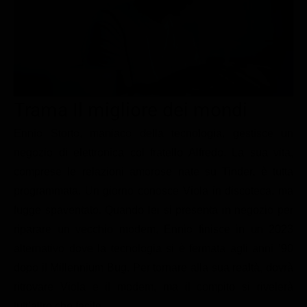
Le interviste in esclusiva
Tempesta D’amore
Temptation Island
Film da vedere
Il Paradiso delle signore
Ultima Fermata
Piattaforme streaming
Un Posto al Sole
Talent show
Apple TV Plus
Segreti di Famiglia
Infotainment
Discovery Plus
Trama Il migliore dei mondi
The Family
Game Show
Disney plus
Ennio Storto, maniaco della tecnologia, gestisce un
Uomini e Donne
NetFlix
negozio di elettronica col fratello Alfredo. La sua vita,
comprese le relazioni amorose nate su Tinder, è tutta
Gossip
Now TV
programmata. Un giorno conosce Viola in discoteca, ma
Sport in tv
Paramount Plus
fugge spaventato. Quando lei si presenta in negozio per
Cartoni Anime e Manga
Prime Video
riparare un vecchio modem, Ennio finisce in un 2023
Vip e Personaggi Tv
RaiPlay
alternativo dove la tecnologia si è fermata agli anni ’90
dopo il Millennium Bug. Per tornare alla sua realtà, dovrà
Musica
ritrovare Viola e il modem, ma il compito si rivelerà
Oroscopo Paolo Fox
tutt’altro che facile.