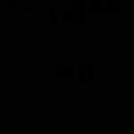
Martina Gatti
Maccio
Pietro Sermonti
Capatonda
Ennio Storto
Dove vederlo ondemand
STREAMING
Flat
Flat
Flat
Flat
NOLEGGIA
ACQUISTA