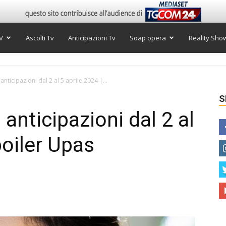
V
Ascolti Tv
Anticipazioni Tv
Soap opera
Reality Sho
anticipazioni dal 2 al 5 aprile 2024 |...
S
 anticipazioni dal 2 al
poiler Upas