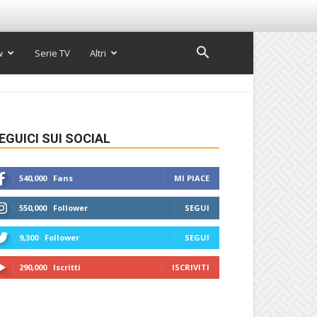
w
Serie TV
Altri
EGUICI SUI SOCIAL
540,000
Fans
MI PIACE
550,000
Follower
SEGUI
9,300
Follower
SEGUI
290,000
Iscritti
ISCRIVITI