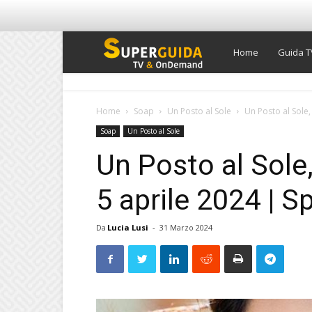
Super
Home
Guida T
Guida
Home
Soap
Un Posto al Sole
Un Posto al Sole, 
Soap
Un Posto al Sole
TV
Un Posto al Sole,
5 aprile 2024 | S
Da
Lucia Lusi
-
31 Marzo 2024