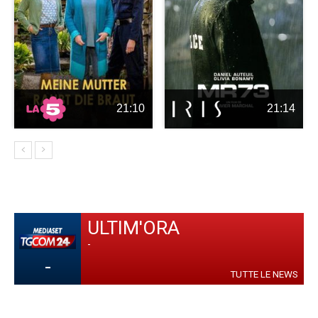
21:10
21:14
ULTIM'ORA
-
-
TUTTE LE NEWS