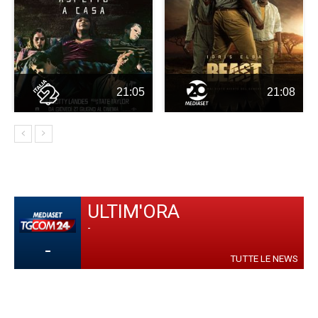
21:05
21:08
ULTIM'ORA
-
-
TUTTE LE NEWS