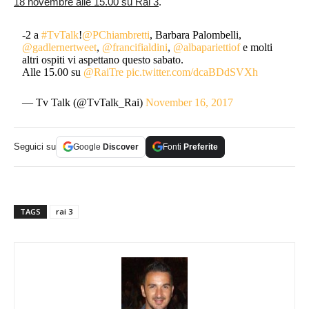
18 novembre alle 15.00 su Rai 3
.
-2 a
#TvTalk
!
@PChiambretti
, Barbara Palombelli,
@gadlernertweet
,
@francifialdini
,
@albapariettiof
e molti
altri ospiti vi aspettano questo sabato.
Alle 15.00 su
@RaiTre
pic.twitter.com/dcaBDdSVXh
— Tv Talk (@TvTalk_Rai)
November 16, 2017
Seguici su
Google
Discover
Fonti
Preferite
TAGS
rai 3