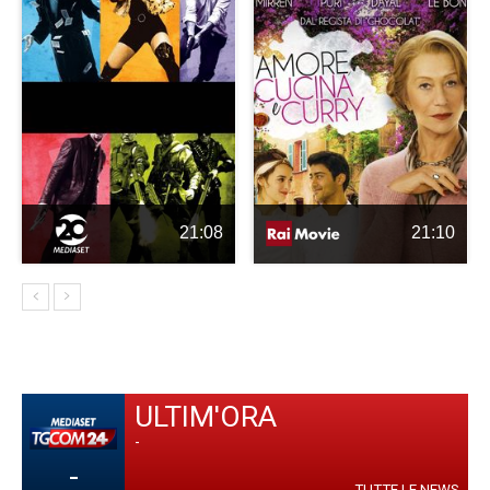
21:08
21:10
ULTIM'ORA
-
-
TUTTE LE NEWS