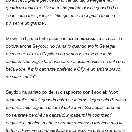
conoscevo prima perché sono venuto dal Senegal e non
guardavo tanti film. Nicola mi ha parlato di lui e quando l’ho
conosciuto mi è piaciuto. Giorgio mi ha insegnato tante cose
sul set, è un grande”.
Mr Griffin ha una forte passione per la
musica.
La stessa che
coltiva anche Seydou:
“Io cantavo quando ero in Senegal,
anche per il film Io Capitano ho scritto le canzoni e le ho
cantate. Non voglio fare una carriera nella musica, ho solo una
bella voce. Il mio cantante preferito è Olly, è un artista bravo,
mi piace molto”.
Seydou ha parlato poi del suo
rapporto con i social:
“Non
sono molto social, quando entro su Internet leggo solo di calcio
perché il mio sogno è di fare il calciatore. Sui social cerco di
non entrare perché mi capita di imbattermi in commenti
negativi. E’ qualcosa che è sempre successo ma ho avuto la
fortuna di vivere con degli italiani meravigliosi come Garrone e