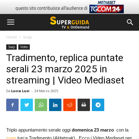
Home
Soap
Soap
Video
Tradimento, replica puntate
serali 23 marzo 2025 in
streaming | Video Mediaset
Da
Lucia Lusi
-
24 Marzo 2025
Triplo appuntamento serale oggi
domenica 23 marzo
con la
soap
turca Tradimento (
Aldatmak
). Ecco i Video Mediaset per