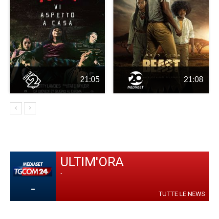
21:05
21:08
ULTIM'ORA
-
-
TUTTE LE NEWS