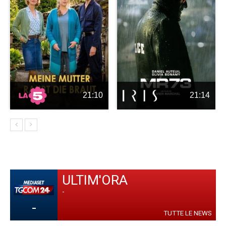
21:10
21:14
ULTIM'ORA
-
-
TUTTE LE NEWS