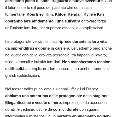
altro anno pieno di sfide, traguardi e nuove avventure
. Con
il futuro incerto e il peso del passato che continua a
tormentarle,
Kourtney, Kim, Khloé, Kendall, Kylie e Kris
dovranno fare affidamento l’una sull’altra
e trovare forza
nell’unione familiare per superare ostacoli e complicazioni.
Le protagoniste verranno infatti
riprese durante la loro vita
da imprenditrici e donne in carriera.
Le vedremo però anche
nel quotidiano della loro vita personale, tra impegni di lavoro,
sfide personali e intimità familiari.
Non mancheranno tensioni
e difficoltà
a complicare i loro percorsi, ma anche momenti di
grandi soddisfazioni.
Nel teaser trailer pubblicato sui canali ufficiali di Disney+,
abbiamo una anteprima delle protagoniste della stagione
.
Elegantissime e vestite di nero
, impreziosite da accessori
dorati, le vediamo uscire da
cornici dorate
con sguardi
interrogativi e misteriosi, in un
perfetto abbinamento golden-