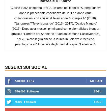
Raffaele Di Santo
Classe 1992, campano. Nel 2019 torno nel team di "Superguida tv"
dopo la precedente esperienza del 2017 e dopo varie
collaborazioni con altri siti di televisione: "Gossip e tv" (2018);
"Nanopress"/"Televisionando" (2013 - 2017); "Davide Maggio"
(2013). Dopo aver mosso i primi passi come giornalista e blogger
grazie a "Corriere del Sannio" e "Fuori dal comune Castelvenere",
nel 2014 conseguo anche la laurea in Scienze e tecniche
psicologiche all'Università degli Studi di Napoli "Federico II".
SEGUICI SUI SOCIAL
540,000
Fans
MI PIACE
550,000
Follower
SEGUI
9,300
Follower
SEGUI