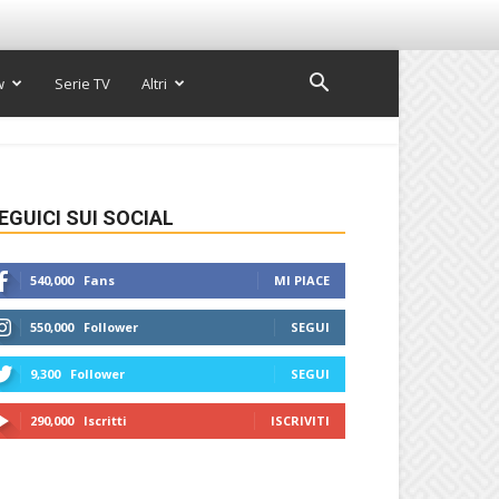
w
Serie TV
Altri
EGUICI SUI SOCIAL
540,000
Fans
MI PIACE
550,000
Follower
SEGUI
9,300
Follower
SEGUI
290,000
Iscritti
ISCRIVITI