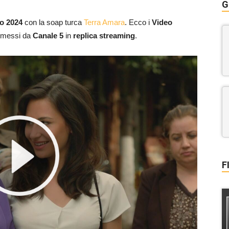
G
o 2024
con la soap turca
Terra Amara
. Ecco i
Video
asmessi da
Canale 5
in
replica streaming
.
F