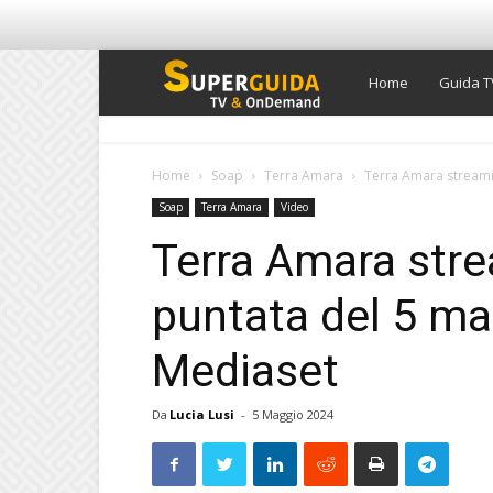
Super
Home
Guida T
Guida
Home
Soap
Terra Amara
Terra Amara streami
Soap
Terra Amara
Video
TV
Terra Amara stre
puntata del 5 ma
Mediaset
Da
Lucia Lusi
-
5 Maggio 2024