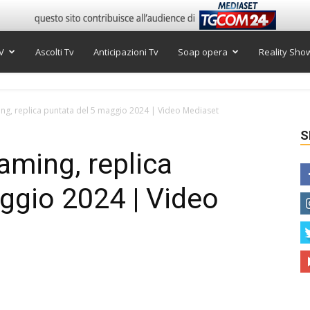
V
Ascolti Tv
Anticipazioni Tv
Soap opera
Reality Sho
ng, replica puntata del 5 maggio 2024 | Video Mediaset
S
aming, replica
ggio 2024 | Video