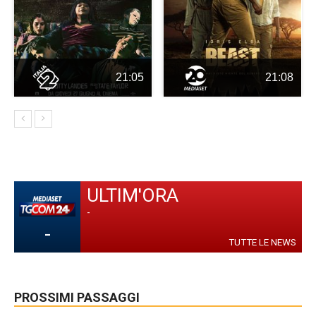
21:05
21:08
ULTIM'ORA
-
-
TUTTE LE NEWS
PROSSIMI PASSAGGI