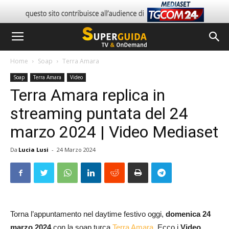
Home
Soap
Terra Amara
Soap
Terra Amara
Video
Terra Amara replica in
streaming puntata del 24
marzo 2024 | Video Mediaset
Da
Lucia Lusi
-
24 Marzo 2024
Torna l’appuntamento nel daytime festivo oggi,
domenica 24
marzo 2024
con la soap turca
Terra Amara
. Ecco i
Video