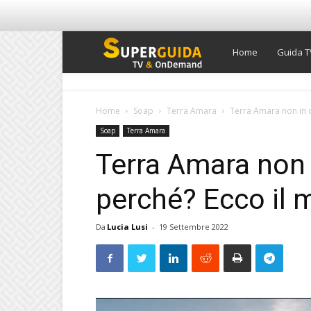
Super
Home
Guida T
Guida
Home
Soap
Terra Amara
Terra Amara non in o
Soap
Terra Amara
TV
Terra Amara non 
perché? Ecco il 
Da
Lucia Lusi
-
19 Settembre 2022