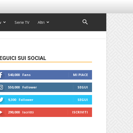
w
Serie TV
Altri
EGUICI SUI SOCIAL
540,000
Fans
MI PIACE
550,000
Follower
SEGUI
9,300
Follower
SEGUI
290,000
Iscritti
ISCRIVITI