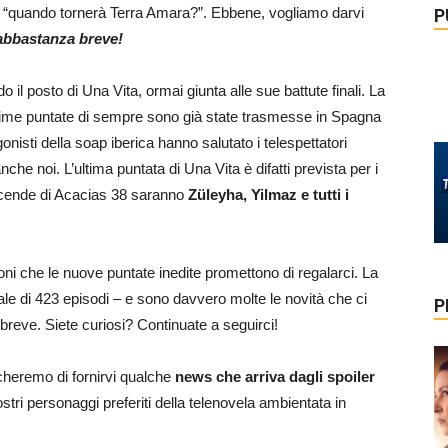
è “quando tornerà Terra Amara?”. Ebbene, vogliamo darvi
P
abbastanza breve!
l posto di Una Vita, ormai giunta alle sue battute finali. La
 ultime puntate di sempre sono già state trasmesse in Spagna
gonisti della soap iberica hanno salutato i telespettatori
he noi. L’ultima puntata di Una Vita è difatti prevista per i
vicende di Acacias 38 saranno
Züleyha, Yilmaz e tutti i
ni che le nuove puntate inedite promettono di regalarci. La
ale di 423 episodi – e sono davvero molte le novità che ci
P
reve. Siete curiosi? Continuate a seguirci!
ercheremo di fornirvi qualche
news che arriva dagli spoiler
tri personaggi preferiti della telenovela ambientata in