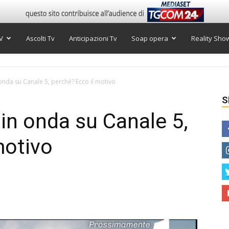
V
Ascolti Tv
Anticipazioni Tv
Soap opera
Reality Sho
nda su Canale 5, perché? Ecco il motivo
S
in onda su Canale 5,
motivo