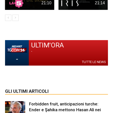
21:10
21:14
ULTIM'ORA
-
-
TUTTE LE NEWS
GLI ULTIMI ARTICOLI
Forbidden fruit, anticipazioni turche:
Ender e Şahika mettono Hasan Alì nei