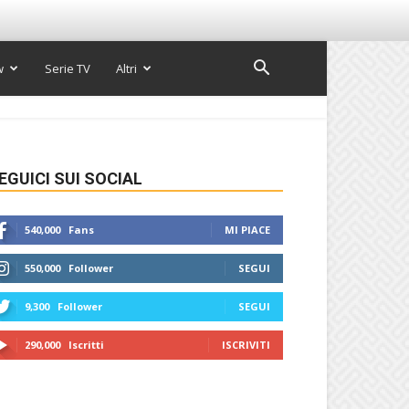
w
Serie TV
Altri
EGUICI SUI SOCIAL
540,000
Fans
MI PIACE
550,000
Follower
SEGUI
9,300
Follower
SEGUI
290,000
Iscritti
ISCRIVITI