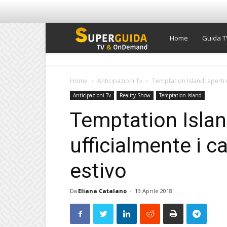
Super
Home
Guida T
Guida
Home
Anticipazioni Tv
Temptation Island: aperti uf
Anticipazioni Tv
Reality Show
Temptation Island
TV
Temptation Islan
ufficialmente i ca
estivo
Da
Eliana Catalano
-
13 Aprile 2018