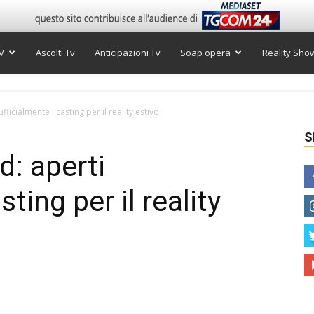
V
Ascolti Tv
Anticipazioni Tv
Soap opera
Reality Sho
ficialmente i casting per il reality estivo
S
d: aperti
sting per il reality