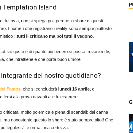
P
di Temptation Island
to, tuttavia, non si spiega poi, perché lo share di questi
mo. I numeri che registrano i reality sono sempre piuttosto
mletico”:
tutti li criticano ma poi tutti li vedono.
cattivo gusto e di quanto più becero si possa trovare in tv,
a, che intrattiene e che porta buon umore.
te integrante del nostro quotidiano?
 dei Famosi
che si concluderà
lunedì 16 aprile,
ci
tersi alla prova davanti alle telecamere.
G
o criticata, molto polemica e piena di scandali: dal canna
ti, ma nonostante questo lo share è stato sempre alto!! Che
i “spetteguless” è ormai una certezza.