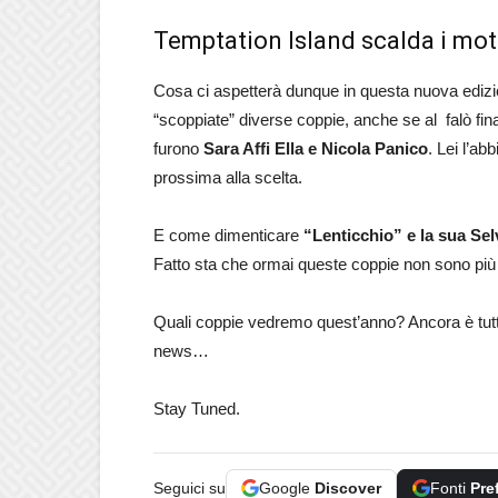
Temptation Island scalda i moto
Cosa ci aspetterà dunque in questa nuova edizi
“scoppiate” diverse coppie, anche se al falò fin
furono
Sara Affi Ella e Nicola Panico
. Lei l’ab
prossima alla scelta.
E come dimenticare
“Lenticchio” e la sua Se
Fatto sta che ormai queste coppie non sono più t
Quali coppie vedremo quest’anno? Ancora è tut
news…
Stay Tuned.
Seguici su
Google
Discover
Fonti
Pre