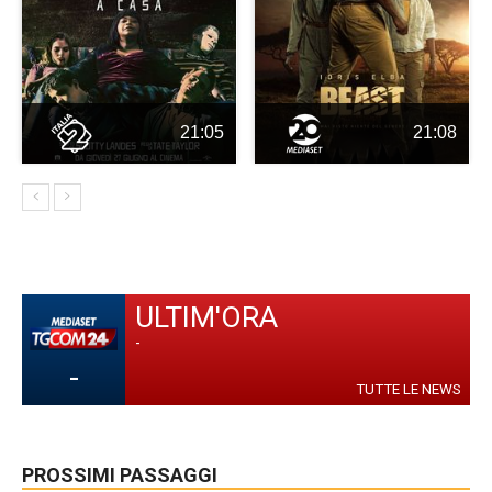
21:05
21:08
ULTIM'ORA
-
-
TUTTE LE NEWS
PROSSIMI PASSAGGI