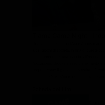
Classifiche
Migliori film
Migliori Serie TV
Trama Game Night - Indo
Una volta a settimana Max e Annie, marito e
a dei giochi di società. In una di queste occ
di intraprendere una caccia all'assassino,
l'occasione. Brooks stesso viene rapito e i
scoprire come il gioco sia in realtà più real
partita che Max e Annie non dimenticheranno
Scheda del film
Regia: Jo