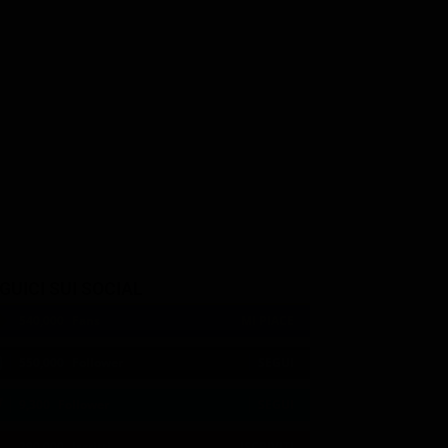
GUICI SUI SOCIAL
540,000
Fans
MI PIACE
550,000
Follower
SEGUI
9,300
Follower
SEGUI
290,000
Iscritti
ISCRIVITI