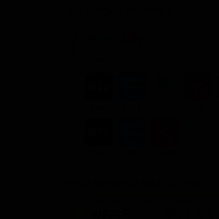
Dove vederlo ondemand
STREAMING
Flat
Flat
NOLEGGIA
3.99€
1.99€
3.99€
3.99€
ACQUISTA
7.99€
4.99€
7.99€
7.9€
Posizione in classifica Justwatch
Posizione attuale
Posizioni perse
#695
-153