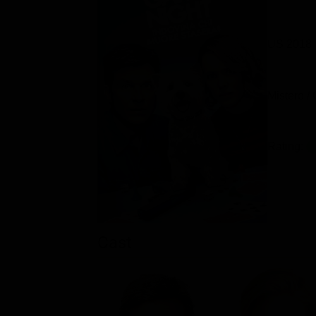
US 2018
Mistero /
Rating:
Cast