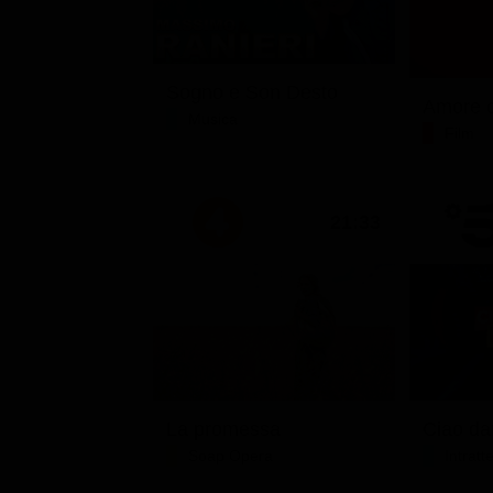
Sogno e Son Desto
Amore c
Musica
Film
21:33
La promessa
Soap Opera
Intrat