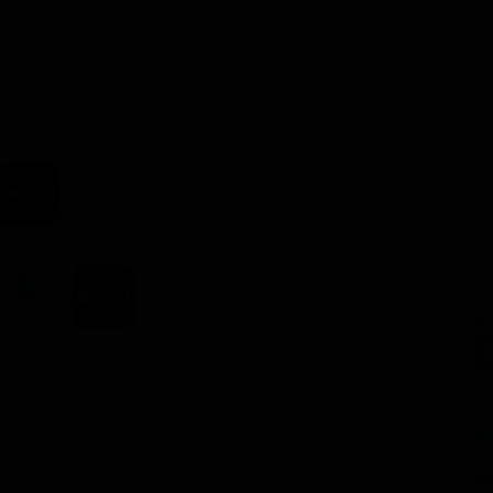
3.99€
SE
9.99€
8.99€