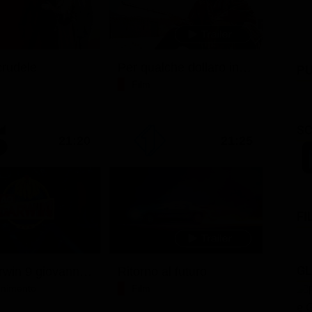
rudele
Per qualche dollaro in più
PU
Film
SC
21:20
21:25
FI
GL
Ciao darwin 9 giovanni.8.7.
Ritorno al futuro
tenimento
Film