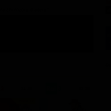
vina chi muore stasera?
GU
21:20
21:30
Prima TV