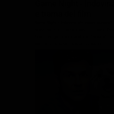
Le interviste in esclusiva
Game Night - Indovin
Tempesta D’amore
Temptation Island
Film da vedere
e trama del film
Il Paradiso delle signore
Ultima Fermata
Piattaforme streaming
Un Posto al Sole
Game Night - Indovina chi muore stasera?
Talent show
Apple TV Plus
diretto da John Francis Daley, con Jason Ba
Segreti di Famiglia
Infotainment
Discovery Plus
Sharon Horgan, Lamorne Morris. Durata 93 minut
The Family
alle ore 02.35 su Sky Cinema Comedy HD.
Game Show
Disney plus
Uomini e Donne
NetFlix
Gossip
Now TV
Sport in tv
Paramount Plus
Cartoni Anime e Manga
Prime Video
Vip e Personaggi Tv
RaiPlay
Musica
Oroscopo Paolo Fox