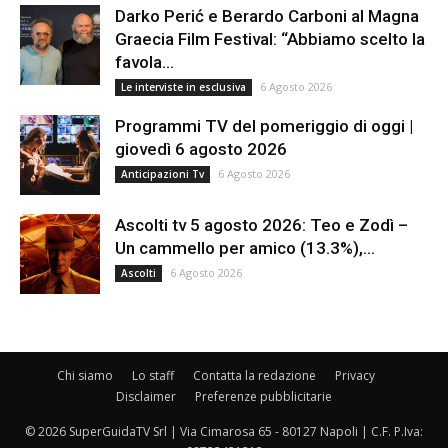
Darko Perić e Berardo Carboni al Magna
Graecia Film Festival: “Abbiamo scelto la
favola...
6 Agosto 2026
Le interviste in esclusiva
Programmi TV del pomeriggio di oggi |
giovedì 6 agosto 2026
6 Agosto 2026
Anticipazioni Tv
Ascolti tv 5 agosto 2026: Teo e Zodì –
Un cammello per amico (13.3%),...
6 Agosto 2026
Ascolti
Chi siamo
Lo staff
Contatta la redazione
Privacy
Disclaimer
Preferenze pubblicitarie
© 2026 SuperGuidaTV Srl | Via Cimarosa 65 - 80127 Napoli | C.F. P.Iva: