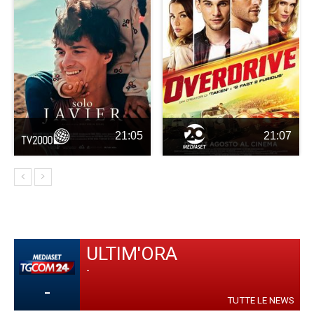
21:05
21:07
ULTIM'ORA
-
-
TUTTE LE NEWS