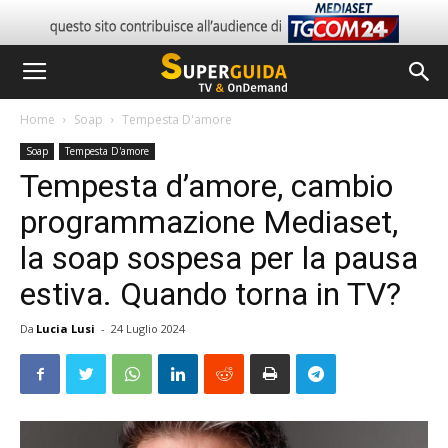
Home
Soap
Tempesta D'amore
Soap
Tempesta D'amore
Tempesta d’amore, cambio
programmazione Mediaset,
la soap sospesa per la pausa
estiva. Quando torna in TV?
Da
Lucia Lusi
-
24 Luglio 2024