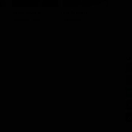
Yorgo Voyagis
Lia Zoppelli
Angelo P
fantasma Omar
Anastasia
Camerier
SE