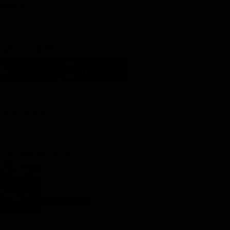
BBLICITÀ
ARICA L'APP
LM STASERA
I ULTIMI ARTICOLI
Programmi TV del pomeriggio
di oggi | sabato 8 agosto
2026
Anticipazioni Tv
8 Agosto 2026
Gerry Scotti compie 70 anni, la