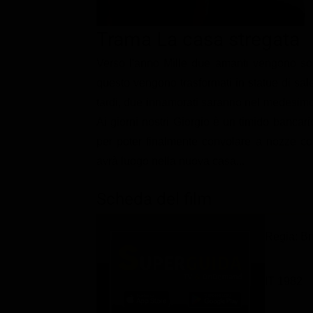
Classifiche
Trama La casa stregata
Migliori film
Verso l'anno Mille due amanti vengono sor
Migliori Serie TV
questo vengono trasformati in statue di sale
tardi, due innamorati saranno nel medesimo 
Ai giorni nostri Giorgio è un timido bancar
per poter finalmente convolare a nozze co
avrà luogo nella nuova casa...
Scheda del film
Regia: B
IT 1982