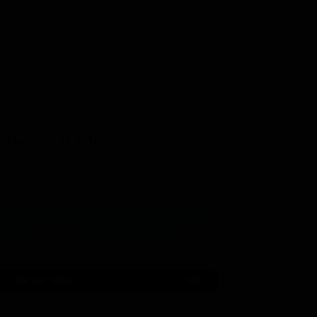
ellegrino
Leo Gavero
Franco Diogene
e
Direttore della banca
il proprietario della casa
fatiscente
GUICI SUI SOCIAL
540,000
Fans
MI PIACE
550,000
Follower
SEGUI
9,300
Follower
SEGUI
290,000
Iscritti
ISCRIVITI
21:02
21:10
21:15
21:20
22:50
22:56
21:05
21:15
21:20
22:50
23:00
21:11
310,000
Follower
SEGUI