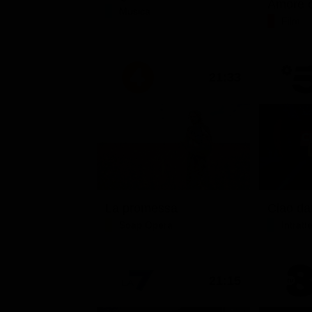
Amore c
Musica
Film
21:33
La promessa
Soap Opera
Intrat
21:15