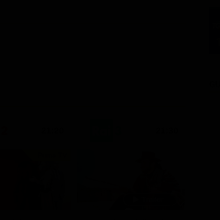
GU
21:20
21:30
Prima TV