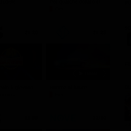
rudele
Per qualche dollaro in più
PU
Film
SC
21:20
21:25
FI
GL
Ciao darwin 9 giovanni.8.7.
Ritorno al futuro
tenimento
Film
19:55
21:30