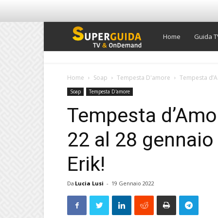
Super
Home
Guida T
Guida
Home
Soap
Tempesta D'amore
Tempesta d’Am
Soap
Tempesta D'amore
TV
Tempesta d’Amore
22 al 28 gennaio
Erik!
Da
Lucia Lusi
-
19 Gennaio 2022