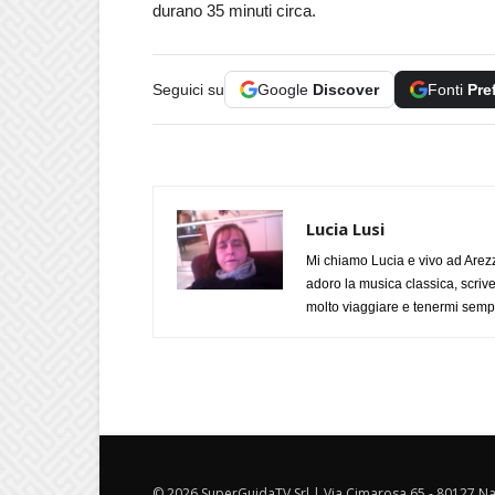
durano 35 minuti circa.
Seguici su
Google
Discover
Fonti
Pre
Lucia Lusi
Mi chiamo Lucia e vivo ad Arezz
adoro la musica classica, scrive
molto viaggiare e tenermi sempr
© 2026 SuperGuidaTV Srl | Via Cimarosa 65 - 80127 Nap