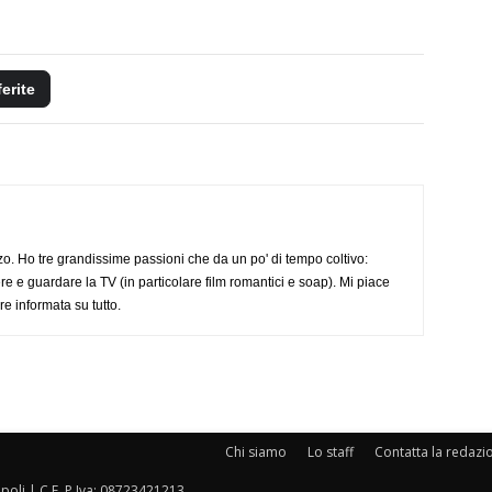
ferite
o. Ho tre grandissime passioni che da un po' di tempo coltivo:
re e guardare la TV (in particolare film romantici e soap). Mi piace
e informata su tutto.
Chi siamo
Lo staff
Contatta la redazi
oli | C.F. P.Iva: 08723421213