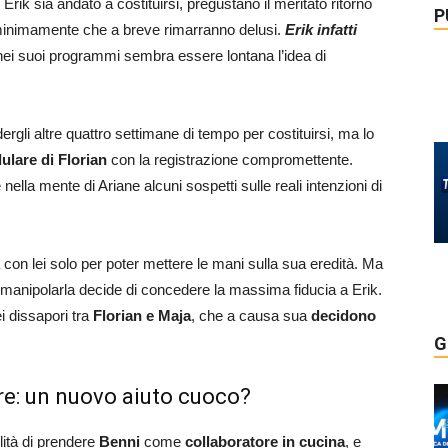
 Erik sia andato a costituirsi, pregustano il meritato ritorno
P
e minimamente che a breve rimarranno delusi.
Erik infatti
 nei suoi programmi sembra essere lontana l’idea di
rgli altre quattro settimane di tempo per costituirsi, ma lo
lulare di Florian
con la registrazione compromettente.
ella mente di Ariane alcuni sospetti sulle reali intenzioni di
a con lei solo per poter mettere le mani sulla sua eredità. Ma
manipolarla decide di concedere la massima fiducia a Erik.
i dissapori tra
Florian e Maja
, che a causa sua
decidono
G
e: un nuovo aiuto cuoco?
lità di prendere
Benni
come
collaboratore in cucina
, e