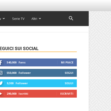
w
Serie TV
Altri
EGUICI SUI SOCIAL
540,000
Fans
MI PIACE
550,000
Follower
SEGUI
9,300
Follower
SEGUI
290,000
Iscritti
ISCRIVITI