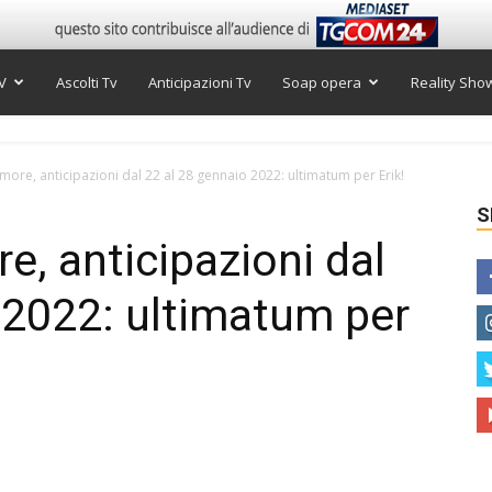
V
Ascolti Tv
Anticipazioni Tv
Soap opera
Reality Sho
ore, anticipazioni dal 22 al 28 gennaio 2022: ultimatum per Erik!
S
, anticipazioni dal
 2022: ultimatum per