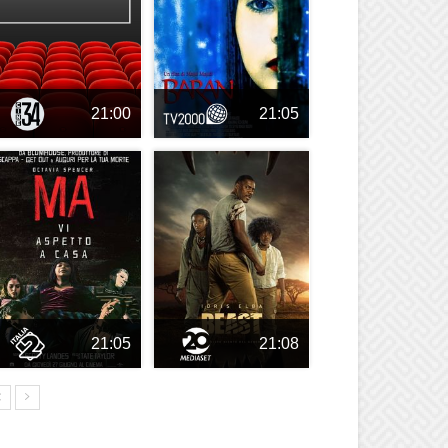
21:00
21:05
21:05
21:08