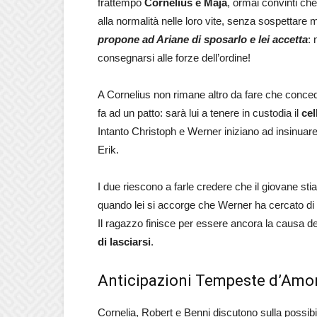
frattempo
Cornelius e Maja
, ormai convinti che
alla normalità nelle loro vite, senza sospettar
propone ad Ariane di sposarlo e lei accetta
:
consegnarsi alle forze dell’ordine!
A Cornelius non rimane altro da fare che concede
fa ad un patto: sarà lui a tenere in custodia il
cel
Intanto Christoph e Werner iniziano ad insinuare n
Erik.
I due riescono a farle credere che il giovane sti
quando lei si accorge che Werner ha cercato di 
Il ragazzo finisce per essere ancora la causa de
di lasciarsi
.
Anticipazioni Tempeste d’Amor
Cornelia, Robert e Benni discutono sulla possibi