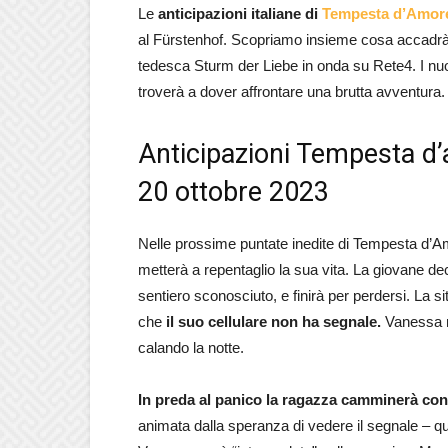
Le
anticipazioni italiane
di
Tempesta d’Amor
al Fürstenhof. Scopriamo insieme cosa accadrà 
tedesca Sturm der Liebe in onda su Rete4. I nuov
troverà a dover affrontare una brutta avventur
Anticipazioni Tempes
ta d
20 ottobre 2023
Nelle prossime puntate inedite di Tempesta d’Am
metterà a repentaglio la sua vita. La giovane d
sentiero sconosciuto, e finirà per perdersi. La 
che
il suo cellulare non ha segnale.
Vanessa 
calando la notte.
In preda al panico la ragazza camminerà con
animata dalla speranza di vedere il segnale – 