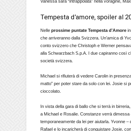
Vanessa sarà “intrappolata” nella voragine, Max
Tempesta d’amore, spoiler al 2
Nelle
prossime puntate Tempesta d’Amore
in
che arriveranno dalla Svizzera. Un’amica di Yvonn
conto svizzero che Christoph e Werner pensavan
alla Schwarzbach S.p.A. I due capiranno così 
società svizzera.
Michael si rifiuterà di vedere Carolin in presenza
matto” per poter stare da solo con lei. Josie si p
cioccolato.
In vista della gara di ballo che si terrà in birre
a Michael e Rosalie. Constanze verrà dimessa da
temporaneamente da lei per aiutarla. Yvonne – 
Rafael e lo incaricherà di conquistare Josie, co