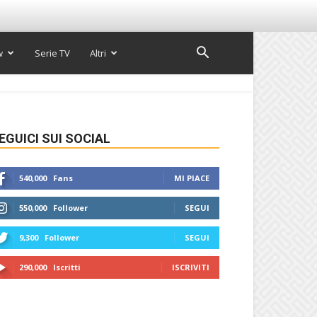
w
Serie TV
Altri
EGUICI SUI SOCIAL
540,000
Fans
MI PIACE
550,000
Follower
SEGUI
9,300
Follower
SEGUI
290,000
Iscritti
ISCRIVITI