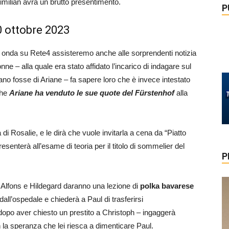
imilian avrà un brutto presentimento.
P
0 ottobre 2023
 onda su Rete4 assisteremo anche alle sorprendenti notizia
e – alla quale era stato affidato l’incarico di indagare sul
o fosse di Ariane – fa sapere loro che è invece intestato
che
Ariane ha venduto le sue quote del Fürstenhof
alla
 di Rosalie, e le dirà che vuole invitarla a cena da “Piatto
resenterà all’esame di teoria per il titolo di sommelier del
P
ria, Alfons e Hildegard daranno una lezione di
polka bavarese
ll’ospedale e chiederà a Paul di trasferirsi
dopo aver chiesto un prestito a Christoph – ingaggerà
n la speranza che lei riesca a dimenticare Paul.