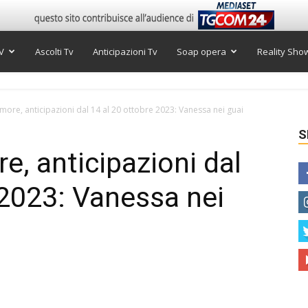
V
Ascolti Tv
Anticipazioni Tv
Soap opera
Reality Sho
ore, anticipazioni dal 14 al 20 ottobre 2023: Vanessa nei guai
S
, anticipazioni dal
 2023: Vanessa nei