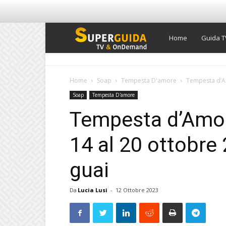
Super
Home
Guida T
Guida
Home
Soap
Tempesta D'amore
Tempesta d’Am
Soap
Tempesta D'amore
TV
Tempesta d’Amore
14 al 20 ottobre
guai
Da
Lucia Lusi
-
12 Ottobre 2023