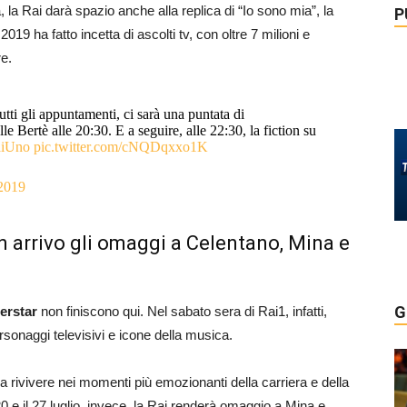
, la Rai darà spazio anche alla replica di “Io sono mia”, la
P
19 ha fatto incetta di ascolti tv, con oltre 7 milioni e
re.
utti gli appuntamenti, ci sarà una puntata di
le Bertè alle 20:30. E a seguire, alle 22:30, la fiction su
iUno
pic.twitter.com/cNQDqxxo1K
 2019
n arrivo gli omaggi a Celentano, Mina e
G
erstar
non finiscono qui. Nel sabato sera di Rai1, infatti,
rsonaggi televisivi e icone della musica.
 da rivivere nei momenti più emozionanti della carriera e della
20 e il 27 luglio, invece, la Rai renderà omaggio a Mina e