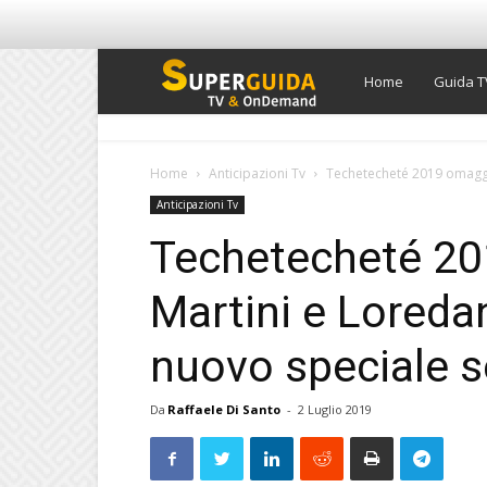
Super
Home
Guida T
Guida
Home
Anticipazioni Tv
Techetecheté 2019 omaggia
Anticipazioni Tv
TV
Techetecheté 20
Martini e Loreda
nuovo speciale s
Da
Raffaele Di Santo
-
2 Luglio 2019