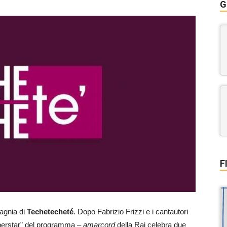
G
F
pagnia di
Techetecheté
. Dopo Fabrizio Frizzi e i cantautori
Superstar” del programma –
amarcord
della Rai celebra due