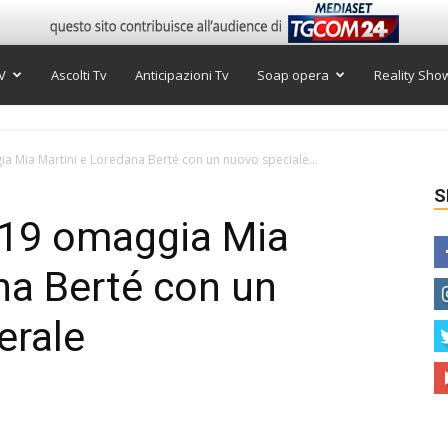
V
Ascolti Tv
Anticipazioni Tv
Soap opera
Reality Sho
 Mia Martini e Loredana Berté con un nuovo speciale...
S
19 omaggia Mia
na Berté con un
erale