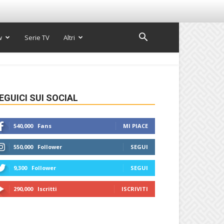
w
Serie TV
Altri
EGUICI SUI SOCIAL
540,000
Fans
MI PIACE
550,000
Follower
SEGUI
9,300
Follower
SEGUI
290,000
Iscritti
ISCRIVITI