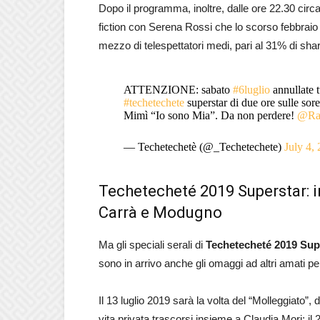
Dopo il programma, inoltre, dalle ore 22.30 circa
fiction con Serena Rossi che lo scorso febbraio 20
mezzo di telespettatori medi, pari al 31% di sha
ATTENZIONE: sabato
#6luglio
annullate t
#techetechete
superstar di due ore sulle sorel
Mimì “Io sono Mia”. Da non perdere!
@Ra
— Techetechetè (@_Techetechete)
July 4,
Techetecheté 2019 Superstar: i
Carrà e Modugno
Ma gli speciali serali di
Techetecheté 2019 Sup
sono in arrivo anche gli omaggi ad altri amati pe
Il 13 luglio 2019 sarà la volta del “Molleggiato”,
vita privata trascorsi insieme a Claudia Mori; il 