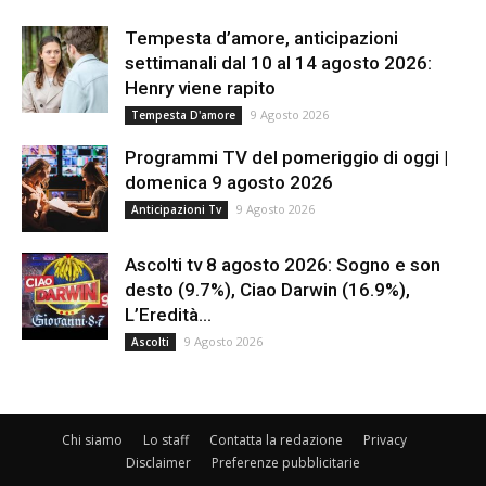
Tempesta d’amore, anticipazioni
settimanali dal 10 al 14 agosto 2026:
Henry viene rapito
9 Agosto 2026
Tempesta D'amore
Programmi TV del pomeriggio di oggi |
domenica 9 agosto 2026
9 Agosto 2026
Anticipazioni Tv
Ascolti tv 8 agosto 2026: Sogno e son
desto (9.7%), Ciao Darwin (16.9%),
L’Eredità...
9 Agosto 2026
Ascolti
Chi siamo
Lo staff
Contatta la redazione
Privacy
Disclaimer
Preferenze pubblicitarie