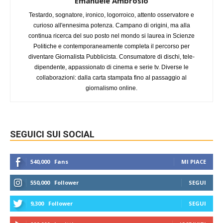
Emanuele Ambrosio
Testardo, sognatore, ironico, logorroico, attento osservatore e
curioso all'ennesima potenza. Campano di origini, ma alla
continua ricerca del suo posto nel mondo si laurea in Scienze
Politiche e contemporaneamente completa il percorso per
diventare Giornalista Pubblicista. Consumatore di dischi, tele-
dipendente, appassionato di cinema e serie tv. Diverse le
collaborazioni: dalla carta stampata fino al passaggio al
giornalismo online.
SEGUICI SUI SOCIAL
540,000
Fans
MI PIACE
550,000
Follower
SEGUI
9,300
Follower
SEGUI