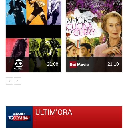
21:08
21:10
ULTIM'ORA
-
-