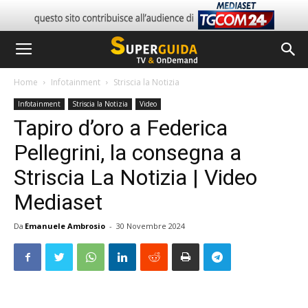
Home
Infotainment
Striscia la Notizia
Infotainment
Striscia la Notizia
Video
Tapiro d’oro a Federica
Pellegrini, la consegna a
Striscia La Notizia | Video
Mediaset
Da
Emanuele Ambrosio
-
30 Novembre 2024