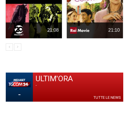
21:08
21:10
ULTIM'ORA
-
-
TUTTE LE NEWS