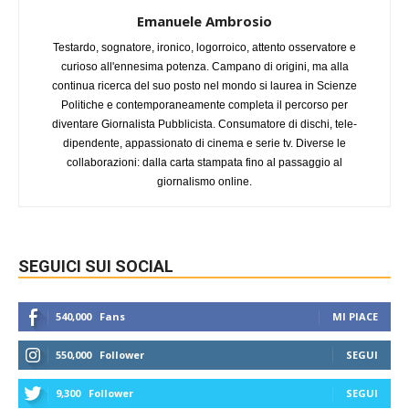
Emanuele Ambrosio
Testardo, sognatore, ironico, logorroico, attento osservatore e
curioso all'ennesima potenza. Campano di origini, ma alla
continua ricerca del suo posto nel mondo si laurea in Scienze
Politiche e contemporaneamente completa il percorso per
diventare Giornalista Pubblicista. Consumatore di dischi, tele-
dipendente, appassionato di cinema e serie tv. Diverse le
collaborazioni: dalla carta stampata fino al passaggio al
giornalismo online.
SEGUICI SUI SOCIAL
540,000
Fans
MI PIACE
550,000
Follower
SEGUI
9,300
Follower
SEGUI