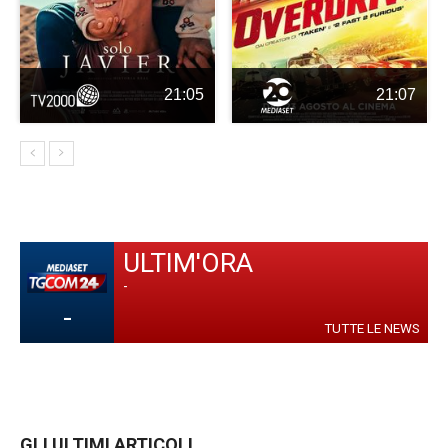
21:05
21:07
ULTIM'ORA
-
-
TUTTE LE NEWS
GLI ULTIMI ARTICOLI