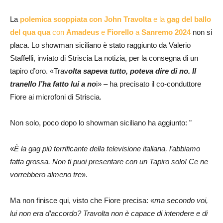
La
polemica scoppiata con John Travolta
e la
gag del ballo
del qua qua
con
Amadeus
e
Fiorello
a
Sanremo 2024
non si
placa. Lo showman siciliano è stato raggiunto da Valerio
Staffelli, inviato di Striscia La notizia, per la consegna di un
tapiro d’oro. «Trav
olta sapeva tutto, poteva dire di no. Il
tranello l’ha fatto lui a no
i» – ha precisato il co-conduttore
Fiore ai microfoni di Striscia.
Non solo, poco dopo lo showman siciliano ha aggiunto: ”
«
È la gag più terrificante della televisione italiana, l’abbiamo
fatta grossa. Non ti puoi presentare con un Tapiro solo! Ce ne
vorrebbero almeno tre
».
Ma non finisce qui, visto che Fiore precisa: «
ma secondo voi,
lui non era d’accordo? Travolta non è capace di intendere e di