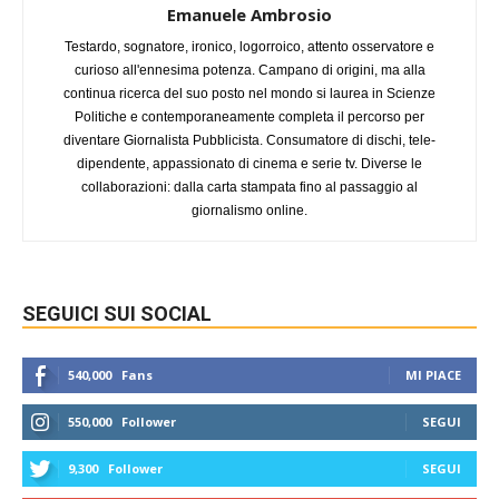
Emanuele Ambrosio
Testardo, sognatore, ironico, logorroico, attento osservatore e
curioso all'ennesima potenza. Campano di origini, ma alla
continua ricerca del suo posto nel mondo si laurea in Scienze
Politiche e contemporaneamente completa il percorso per
diventare Giornalista Pubblicista. Consumatore di dischi, tele-
dipendente, appassionato di cinema e serie tv. Diverse le
collaborazioni: dalla carta stampata fino al passaggio al
giornalismo online.
SEGUICI SUI SOCIAL
540,000
Fans
MI PIACE
550,000
Follower
SEGUI
9,300
Follower
SEGUI