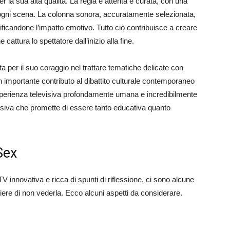
er la sua alta qualità. La regia è attenta e curata, con una
 ogni scena. La colonna sonora, accuratamente selezionata,
icandone l’impatto emotivo. Tutto ciò contribuisce a creare
attura lo spettatore dall’inizio alla fine.
a per il suo coraggio nel trattare tematiche delicate con
un importante contributo al dibattito culturale contemporaneo
esperienza televisiva profondamente umana e incredibilmente
siva che promette di essere tanto educativa quanto
Sex
innovativa e ricca di spunti di riflessione, ci sono alcune
liere di non vederla. Ecco alcuni aspetti da considerare.