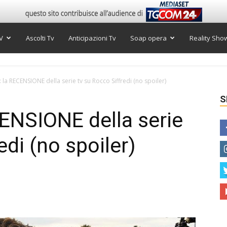
V
Ascolti Tv
Anticipazioni Tv
Soap opera
Reality Sho
 la RECENSIONE della serie tv su Rocco Siffredi (no spoiler)
S
ENSIONE della serie
edi (no spoiler)