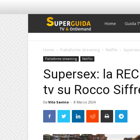
Super
Home
Guida T
Guida
Home
Piattaforme streaming
NetFlix
Supersex:
Piattaforme streaming
NetFlix
TV
Supersex: la REC
tv su Rocco Siffr
Da
Vito Savino
-
8 Marzo 2024