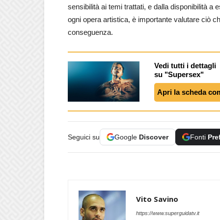
sensibilità ai temi trattati, e dalla disponibilit
ogni opera artistica, è importante valutare ciò c
conseguenza.
Vedi tutti i dettagli
su "Supersex"
Apri la scheda co
Seguici su
Google
Discover
Fonti
Pre
Vito Savino
https://www.superguidatv.it