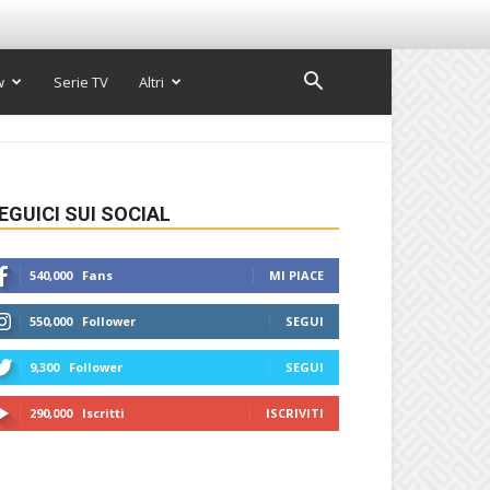
w
Serie TV
Altri
EGUICI SUI SOCIAL
540,000
Fans
MI PIACE
550,000
Follower
SEGUI
9,300
Follower
SEGUI
290,000
Iscritti
ISCRIVITI