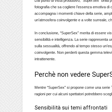
Dal punto di vista produttivo, “SuperSex” brilla p
fotografia che sa cogliere l’essenza emotiva di
accompagna i momenti chiave della serie, amplif
un’atmosfera coinvolgente e a volte surreale, che c
In conclusione, “SuperSex” merita di essere vist
sensibilità e intelligenza. La serie rappresenta 
sulla sessualità, offrendo al tempo stesso un’
coinvolgente. Non perderti questa gemma televi
intrattenente.
Perchè non vedere Super
Mentre “SuperSex” si propone come una serie TV 
ragioni per cui alcuni spettatori potrebbero sceg
Sensibilità sui temi affrontati