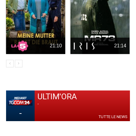
21:10
21:14
ULTIM'ORA
-
-
TUTTE LE NEWS