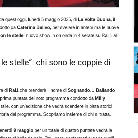
da quest’oggi, lunedì 5 maggio 2025, di
La Volta Buona
, il
dotto da
Caterina Balivo,
per svelare in anteprima le nuove
n le stelle
, nuovo show in on onda in 4 serate su Rai 1 al
 stelle”: chi sono le coppie di
ra di
Rai1
che prenderà il nome di
Sognando… Ballando
la prima puntata del noto programma condotto da
Milly
tile, con un’edizione che vedrà scendere in pista storici
storia del programma. Scopriamo insieme di chi si tratta.
venerdì
9 maggio
per un totale di quattro puntate vedrà la