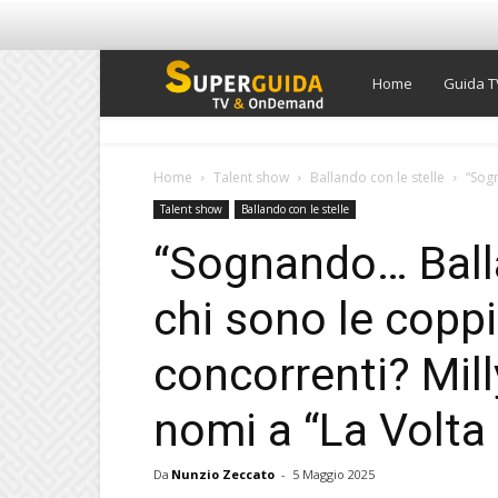
Super
Home
Guida T
Guida
Home
Talent show
Ballando con le stelle
“Sogn
Talent show
Ballando con le stelle
TV
“Sognando… Balla
chi sono le coppie
concorrenti? Mill
nomi a “La Volta
Da
Nunzio Zeccato
-
5 Maggio 2025