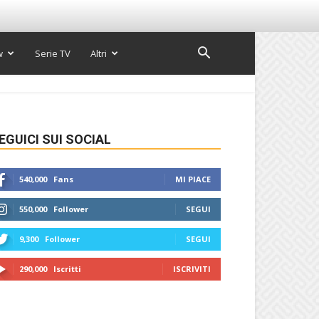
w
Serie TV
Altri
EGUICI SUI SOCIAL
540,000
Fans
MI PIACE
550,000
Follower
SEGUI
9,300
Follower
SEGUI
290,000
Iscritti
ISCRIVITI