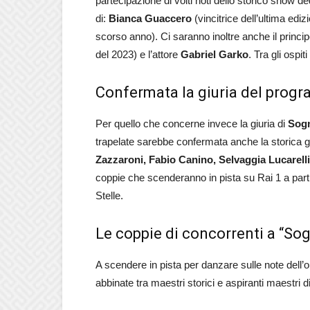
partecipazione di volti noti dello storico show de
di:
Bianca Guaccero
(vincitrice dell’ultima ediz
scorso anno). Ci saranno inoltre anche il princi
del 2023) e l’attore
Gabriel Garko
. Tra gli osp
Confermata la giuria del progr
Per quello che concerne invece la giuria di
Sogn
trapelate sarebbe confermata anche la storica 
Zazzaroni, Fabio Canino, Selvaggia Lucarell
coppie che scenderanno in pista su Rai 1 a par
Stelle.
Le coppie di concorrenti a “So
A scendere in pista per danzare sulle note dell’o
abbinate tra maestri storici e aspiranti maestri