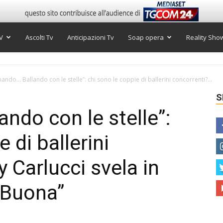
V
Ascolti Tv
Anticipazioni Tv
Soap opera
Reality Sho
ando… Ballando con le stelle”: chi sono le coppie di ballerini concorrenti?...
S
ndo con le stelle”:
 di ballerini
y Carlucci svela in
 Buona”