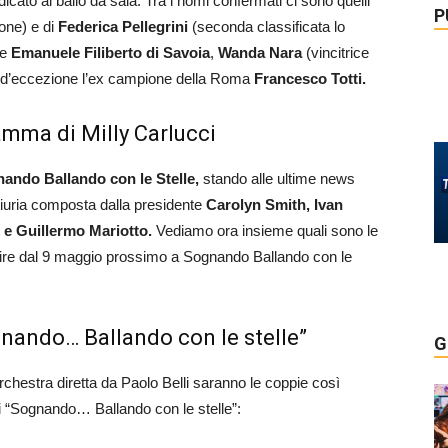
dicato al ballo da sala. Tra i nomi confermati ci sono quelli
P
ione) e di
Federica Pellegrini
(seconda classificata lo
pe
Emanuele Filiberto di Savoia
,
Wanda Nara
(vincitrice
iti d’eccezione l’ex campione della Roma
Francesco Totti.
amma di Milly Carlucci
ando Ballando con le Stelle,
stando alle ultime news
giuria composta dalla presidente
Carolyn Smith, Ivan
i e Guillermo Mariotto.
Vediamo ora insieme quali sono le
tire dal 9 maggio prossimo a Sognando Ballando con le
gnando… Ballando con le stelle”
G
rchestra diretta da Paolo Belli saranno le coppie così
 di “Sognando… Ballando con le stelle”: