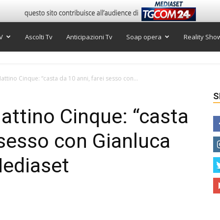
V
Ascolti Tv
Anticipazioni Tv
Soap opera
Reality Sho
attino Cinque: “casta da 10 anni, farei sesso con...
S
attino Cinque: “casta
i sesso con Gianluca
Mediaset