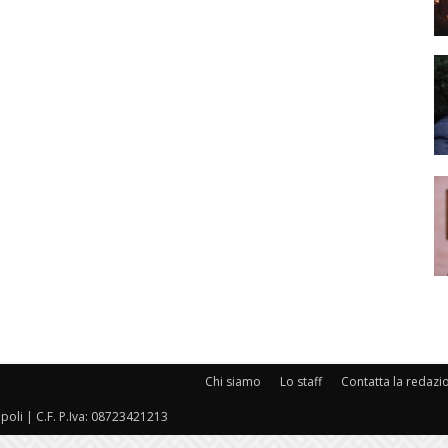
Chi siamo
Lo staff
Contatta la redazi
oli | C.F. P.Iva: 08723421213