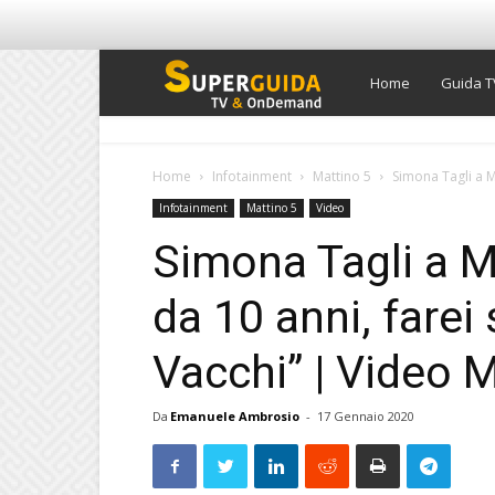
Super
Home
Guida T
Guida
Home
Infotainment
Mattino 5
Simona Tagli a M
Infotainment
Mattino 5
Video
TV
Simona Tagli a M
da 10 anni, fare
Vacchi” | Video 
Da
Emanuele Ambrosio
-
17 Gennaio 2020