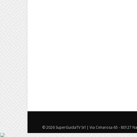
© 2026 SuperGuidaTV Srl | Via Cimarosa 65 - 80127 Nap