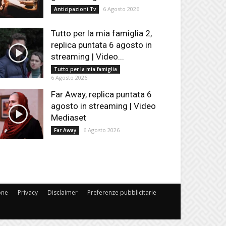
6 Agosto 2026
Anticipazioni Tv
Tutto per la mia famiglia 2,
replica puntata 6 agosto in
streaming | Video...
Tutto per la mia famiglia
6 Agosto 2026
Far Away, replica puntata 6
agosto in streaming | Video
Mediaset
6 Agosto 2026
Far Away
one
Privacy
Disclaimer
Preferenze pubblicitarie