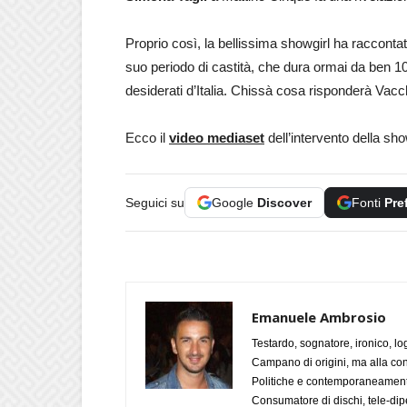
Proprio così, la bellissima showgirl ha racconta
suo periodo di castità, che dura ormai da ben 10
desiderati d’Italia. Chissà cosa risponderà Vacchi
Ecco il
video mediaset
dell’intervento della sh
Seguici su
Google
Discover
Fonti
Pre
Emanuele Ambrosio
Testardo, sognatore, ironico, l
Campano di origini, ma alla con
Politiche e contemporaneamente 
Consumatore di dischi, tele-dip