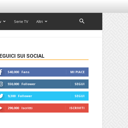
w
Serie TV
Altri
EGUICI SUI SOCIAL
540,000
Fans
MI PIACE
550,000
Follower
SEGUI
9,300
Follower
SEGUI
290,000
Iscritti
ISCRIVITI