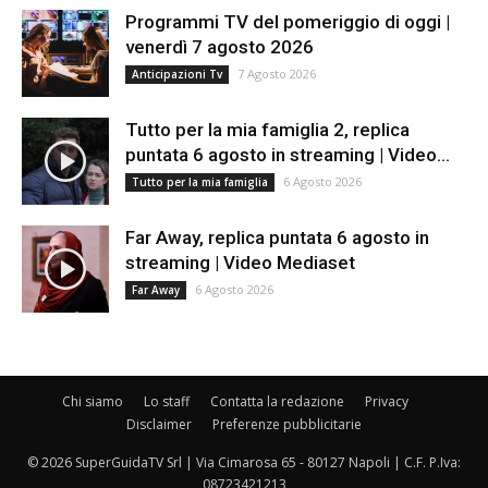
Programmi TV del pomeriggio di oggi |
venerdì 7 agosto 2026
7 Agosto 2026
Anticipazioni Tv
Tutto per la mia famiglia 2, replica
puntata 6 agosto in streaming | Video...
6 Agosto 2026
Tutto per la mia famiglia
Far Away, replica puntata 6 agosto in
streaming | Video Mediaset
6 Agosto 2026
Far Away
Chi siamo
Lo staff
Contatta la redazione
Privacy
Disclaimer
Preferenze pubblicitarie
© 2026 SuperGuidaTV Srl | Via Cimarosa 65 - 80127 Napoli | C.F. P.Iva:
08723421213