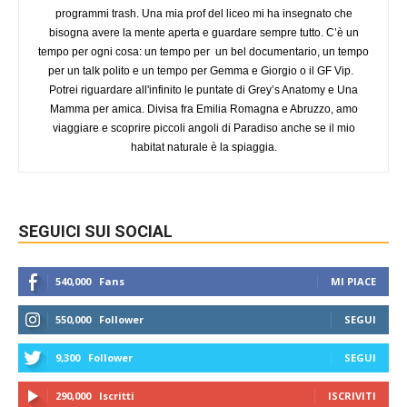
programmi trash. Una mia prof del liceo mi ha insegnato che
bisogna avere la mente aperta e guardare sempre tutto. C’è un
tempo per ogni cosa: un tempo per un bel documentario, un tempo
per un talk polito e un tempo per Gemma e Giorgio o il GF Vip.
Potrei riguardare all'infinito le puntate di Grey’s Anatomy e Una
Mamma per amica. Divisa fra Emilia Romagna e Abruzzo, amo
viaggiare e scoprire piccoli angoli di Paradiso anche se il mio
habitat naturale è la spiaggia.
SEGUICI SUI SOCIAL
540,000
Fans
MI PIACE
550,000
Follower
SEGUI
9,300
Follower
SEGUI
290,000
Iscritti
ISCRIVITI