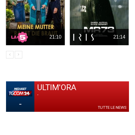
21:10
21:14
ULTIM'ORA
-
-
TUTTE LE NEWS