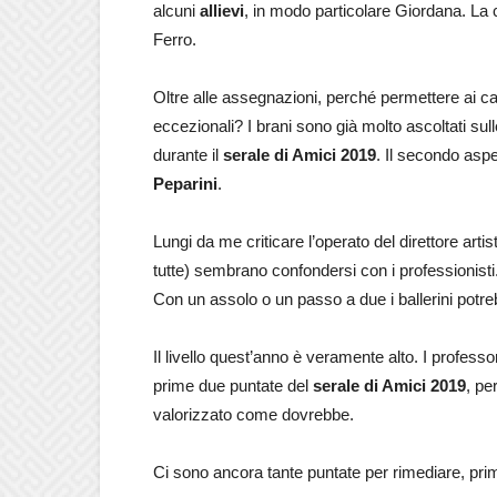
alcuni
allievi
, in modo particolare Giordana. La 
Ferro.
Oltre alle assegnazioni, perché permettere ai cant
eccezionali? I brani sono già molto ascoltati su
durante il
serale di Amici 2019
. Il secondo asp
Peparini
.
Lungi da me criticare l’operato del direttore artis
tutte) sembrano confondersi con i professionist
Con un assolo o un passo a due i ballerini potrebb
Il livello quest’anno è veramente alto. I professo
prime due puntate del
serale di Amici 2019
, pe
valorizzato come dovrebbe.
Ci sono ancora tante puntate per rimediare, prima