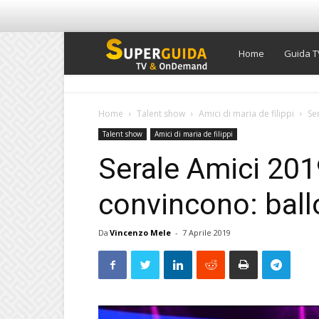
Super
Home
Guida T
Guida
Home
Talent show
Amici di maria de filippi
Se
Talent show
Amici di maria de filippi
TV
Serale Amici 201
convincono: ball
Da
Vincenzo Mele
-
7 Aprile 2019