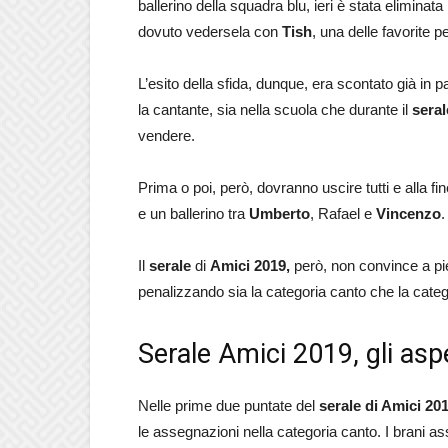
ballerino della squadra blu, ieri è stata eliminata
dovuto vedersela con
Tish
, una delle favorite per
L’esito della sfida, dunque, era scontato già in 
la cantante, sia nella scuola che durante il
seral
vendere.
Prima o poi, però, dovranno uscire tutti e alla fi
e un ballerino tra
Umberto
, Rafael e
Vincenzo
.
Il
serale
di
Amici 2019,
però, non convince a pi
penalizzando sia la categoria canto che la catego
Serale Amici 2019, gli asp
Nelle prime due puntate del
serale di Amici 20
le assegnazioni nella categoria canto. I brani ass