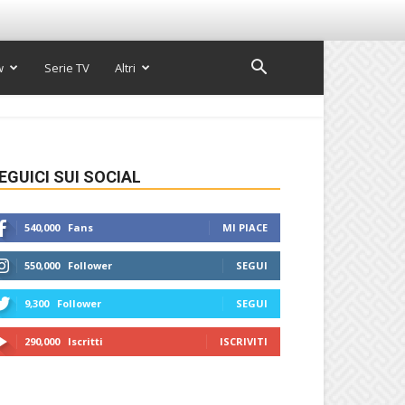
w
Serie TV
Altri
EGUICI SUI SOCIAL
540,000
Fans
MI PIACE
550,000
Follower
SEGUI
9,300
Follower
SEGUI
290,000
Iscritti
ISCRIVITI