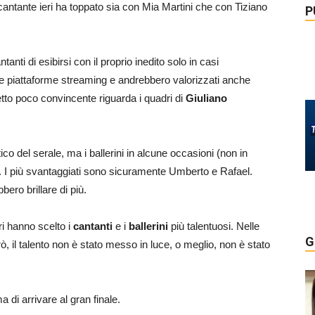
cantante ieri ha toppato sia con Mia Martini che con Tiziano
P
anti di esibirsi con il proprio inedito solo in casi
lle piattaforme streaming e andrebbero valorizzati anche
etto poco convincente riguarda i quadri di
Giuliano
tico del serale, ma i ballerini in alcune occasioni (non in
i. I più svantaggiati sono sicuramente Umberto e Rafael.
ero brillare di più.
ri hanno scelto i
cantanti
e i
ballerini
più talentuosi. Nelle
G
rò, il talento non è stato messo in luce, o meglio, non è stato
 di arrivare al gran finale.