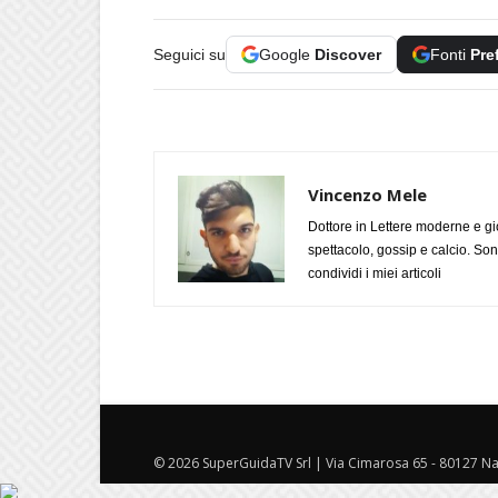
Seguici su
Google
Discover
Fonti
Pre
Vincenzo Mele
Dottore in Lettere moderne e gi
spettacolo, gossip e calcio. Son
condividi i miei articoli
© 2026 SuperGuidaTV Srl | Via Cimarosa 65 - 80127 Nap