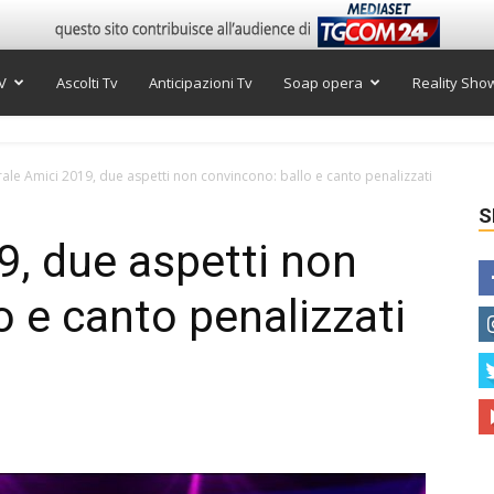
V
Ascolti Tv
Anticipazioni Tv
Soap opera
Reality Sho
rale Amici 2019, due aspetti non convincono: ballo e canto penalizzati
S
9, due aspetti non
o e canto penalizzati