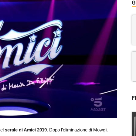
G
F
el
serale di Amici 2019
. Dopo l’eliminazione di Mowgli,