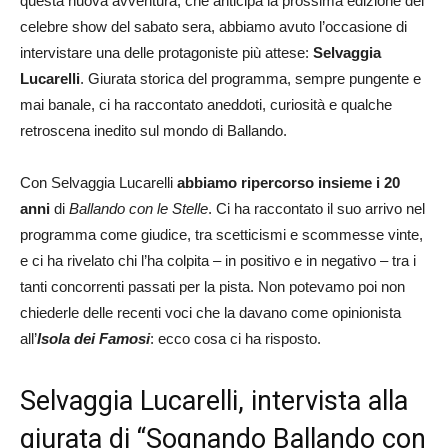
questa nuova avventura, che anticipa la prossima edizione del
celebre show del sabato sera, abbiamo avuto l’occasione di
intervistare una delle protagoniste più attese:
Selvaggia
Lucarelli
. Giurata storica del programma, sempre pungente e
mai banale, ci ha raccontato aneddoti, curiosità e qualche
retroscena inedito sul mondo di Ballando.
Con Selvaggia Lucarelli
abbiamo ripercorso insieme i 20
anni
di
Ballando con le Stelle
. Ci ha raccontato il suo arrivo nel
programma come giudice, tra scetticismi e scommesse vinte,
e ci ha rivelato chi l’ha colpita – in positivo e in negativo – tra i
tanti concorrenti passati per la pista. Non potevamo poi non
chiederle delle recenti voci che la davano come opinionista
all’
Isola dei Famosi
: ecco cosa ci ha risposto.
Selvaggia Lucarelli, intervista alla
giurata di “Sognando Ballando con