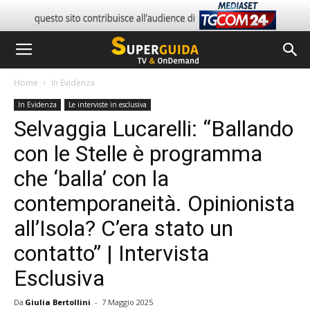
Home
In Evidenza
In Evidenza
Le interviste in esclusiva
Selvaggia Lucarelli: “Ballando
con le Stelle è programma
che ‘balla’ con la
contemporaneità. Opinionista
all’Isola? C’era stato un
contatto” | Intervista
Esclusiva
Da
Giulia Bertollini
-
7 Maggio 2025