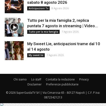
sabato 8 agosto 2026
8 Agosto 2026
Anticipazioni Tv
Tutto per la mia famiglia 2, replica
puntata 7 agosto in streaming | Video...
7 Agosto 2026
Tutto per la mia famiglia
My Sweet Lie, anticipazioni trame dal 10
al 14 agosto
7 Agosto 2026
My sweet lie
Chi siamo
Lo staff
Contatta la redazione
Privacy
Disclaimer
Preferenze pubblicitarie
© 2026 SuperGuidaTV Srl | Via Cimarosa 65 - 80127 Napoli | C.F. P.Iva:
08723421213