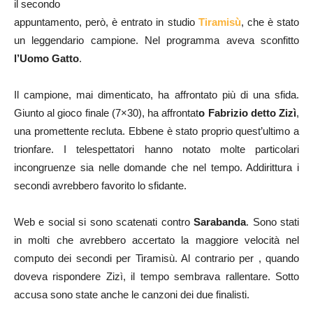
il secondo
appuntamento, però, è entrato in studio
Tiramisù
, che è stato
un leggendario campione. Nel programma aveva sconfitto
l’Uomo Gatto
.
Il campione, mai dimenticato, ha affrontato più di una sfida.
Giunto al gioco finale (7×30), ha affrontat
o Fabrizio detto Zizì
,
una promettente recluta. Ebbene è stato proprio quest’ultimo a
trionfare. I telespettatori hanno notato molte particolari
incongruenze sia nelle domande che nel tempo. Addirittura i
secondi avrebbero favorito lo sfidante.
Web e social si sono scatenati contro
Sarabanda
. Sono stati
in molti che avrebbero accertato la maggiore velocità nel
computo dei secondi per Tiramisù. Al contrario per , quando
doveva rispondere Zizì, il tempo sembrava rallentare. Sotto
accusa sono state anche le canzoni dei due finalisti.