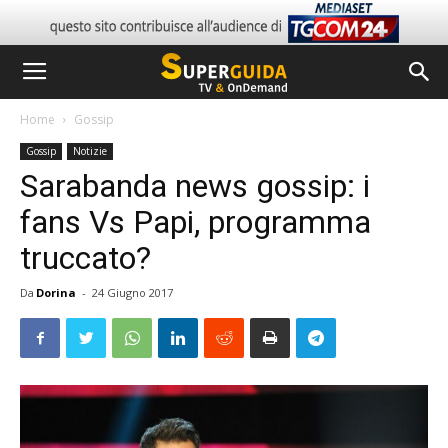
Home
Gossip
Gossip
Notizie
Sarabanda news gossip: i
fans Vs Papi, programma
truccato?
Da
Dorina
-
24 Giugno 2017