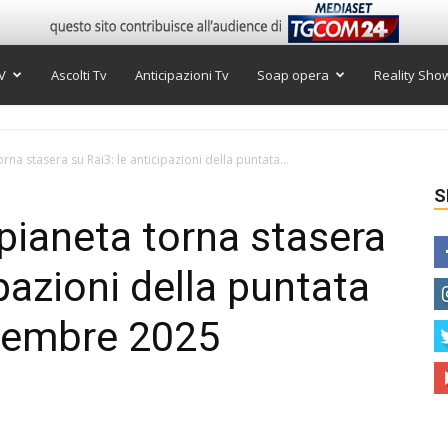
V
Ascolti Tv
Anticipazioni Tv
Soap opera
Reality Sho
na stasera su Rai3: le anticipazioni della puntata...
S
pianeta torna stasera
ipazioni della puntata
ttembre 2025