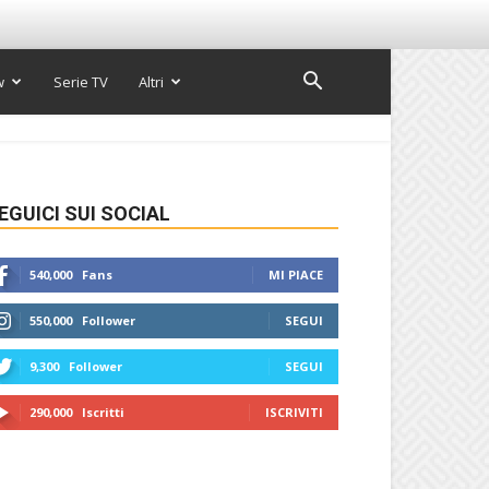
w
Serie TV
Altri
EGUICI SUI SOCIAL
540,000
Fans
MI PIACE
550,000
Follower
SEGUI
9,300
Follower
SEGUI
290,000
Iscritti
ISCRIVITI