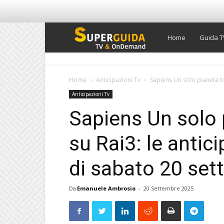
Super
Home
Guida T
Guida
Home
Anticipazioni Tv
Sapiens Un solo pianeta tor
Anticipazioni Tv
TV
Sapiens Un solo 
su Rai3: le antic
di sabato 20 se
Da
Emanuele Ambrosio
-
20 Settembre 2025