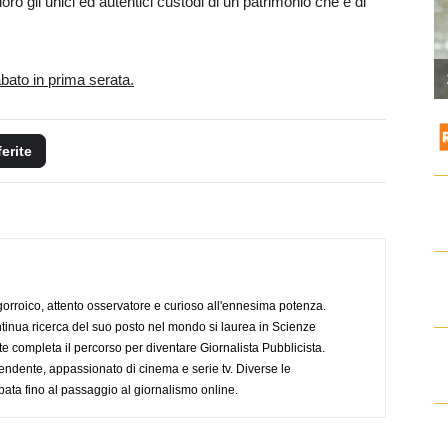
oro gli unici ed autentici custodi di un patrimonio che è di
abato in prima serata.
ferite
ogorroico, attento osservatore e curioso all'ennesima potenza.
tinua ricerca del suo posto nel mondo si laurea in Scienze
completa il percorso per diventare Giornalista Pubblicista.
endente, appassionato di cinema e serie tv. Diverse le
pata fino al passaggio al giornalismo online.