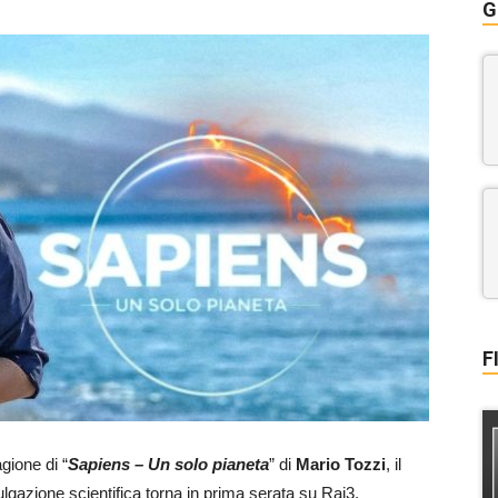
G
F
gione di “
Sapiens – Un solo pianeta
” di
Mario Tozzi
, il
gazione scientifica torna in prima serata su Rai3.