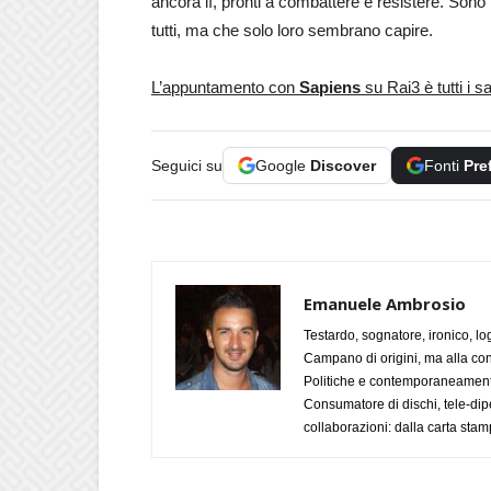
ancora lì, pronti a combattere e resistere. Sono l
tutti, ma che solo loro sembrano capire.
L’appuntamento con
Sapiens
su Rai3 è tutti i s
Seguici su
Google
Discover
Fonti
Pre
Emanuele Ambrosio
Testardo, sognatore, ironico, l
Campano di origini, ma alla con
Politiche e contemporaneamente 
Consumatore di dischi, tele-dip
collaborazioni: dalla carta stam