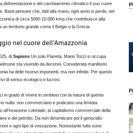
la deforestazione e del cambiamento climatico il suo cuore
P
. Basti pensare che, dati alla mano, ogni anno si perde, nel
mazzonica di circa 5000-10.000 kmq che contribuisce alla
a un territorio grande come il Belgio o la Grecia.
aggio nel cuore dell’Amazzonia
025, di
Sapiens
Un solo Pianeta, Mario Tozzi si occupa
 polmone sta vivendo da decenni. Considerata manifesto
zonia ha delle risorse imponenti, ma non infinite. Per questo
vi di senso ecologico e lucrosi.
P
i in grado di vivere in simbiosi con la natura di questo
nno nulla: non commerciano e praticano una limitata
o all’invasione coloniale, al capitalismo commerciale della
re e del petrolio. Da non dimenticare poi il genocidio
azioni e ogni tipo di vessazione. Nonostante tutto sono