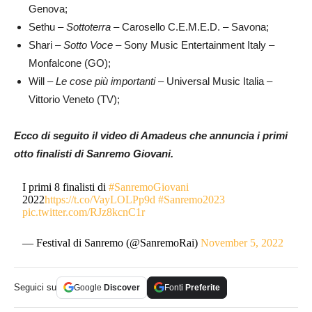
Genova;
Sethu –
Sottoterra
– Carosello C.E.M.E.D. – Savona;
Shari –
Sotto Voce
– Sony Music Entertainment Italy –
Monfalcone (GO);
Will –
Le cose più importanti
– Universal Music Italia –
Vittorio Veneto (TV);
Ecco di seguito il video di Amadeus che annuncia i primi
otto finalisti di Sanremo Giovani.
I primi 8 finalisti di
#SanremoGiovani
2022
https://t.co/VayLOLPp9d
#Sanremo2023
pic.twitter.com/RJz8kcnC1r
— Festival di Sanremo (@SanremoRai)
November 5, 2022
Seguici su
Google
Discover
Fonti
Preferite